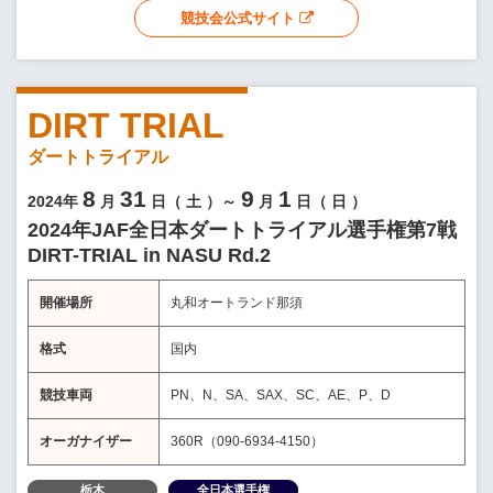
競技会公式サイト
DIRT TRIAL
ダートトライアル
8
31
9
1
2024年
月
日（
土
）～
月
日（
日
）
2024年JAF全日本ダートトライアル選手権第7戦
DIRT-TRIAL in NASU Rd.2
開催場所
丸和オートランド那須
格式
国内
競技車両
PN、N、SA、SAX、SC、AE、P、D
オーガナイザー
360R（090-6934-4150）
栃木
全日本選手権