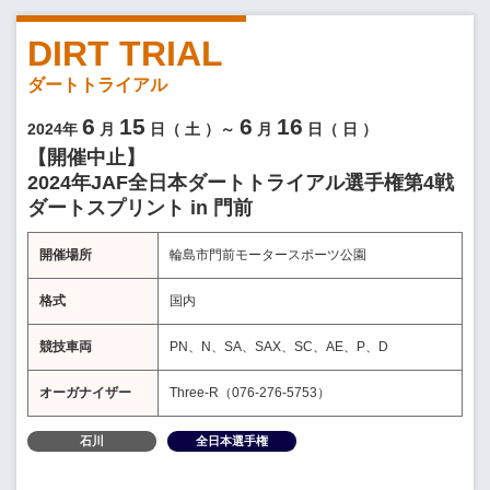
DIRT TRIAL
ダートトライアル
6
15
6
16
2024年
月
日（
土
）～
月
日（
日
）
【開催中止】
2024年JAF全日本ダートトライアル選手権第4戦
ダートスプリント in 門前
開催場所
輪島市門前モータースポーツ公園
格式
国内
競技車両
PN、N、SA、SAX、SC、AE、P、D
オーガナイザー
Three-R（076-276-5753）
石川
全日本選手権