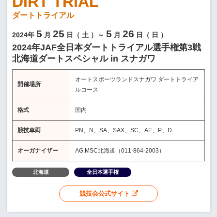
DIRT TRIAL
ダートトライアル
5
25
5
26
2024年
月
日（
土
）～
月
日（
日
）
2024年JAF全日本ダートトライアル選手権第3戦
北海道ダートスペシャル in スナガワ
オートスポーツランドスナガワ ダートトライア
開催場所
ルコース
格式
国内
競技車両
PN、N、SA、SAX、SC、AE、P、D
オーガナイザー
AG.MSC北海道（011-864-2003）
北海道
全日本選手権
競技会公式サイト