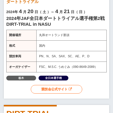
ダートトライアル
4
20
4
21
2024年
月
日（
土
）～
月
日（
日
）
2024年JAF全日本ダートトライアル選手権第2戦
DIRT-TRIAL in NASU
開催場所
丸和オートランド那須
格式
国内
競技車両
PN、N、SA、SAX、SC、AE、P、D
オーガナイザー
FSC、M.S.C. うめぐみ（090-8649-2089）
栃木
全日本選手権
競技会公式サイト