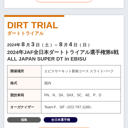
DIRT TRIAL
ダートトライアル
8
3
8
4
2024年
月
日（
土
）～
月
日（
日
）
2024年JAF全日本ダートトライアル選手権第6戦
ALL JAPAN SUPER DT in EBISU
開催場所
エビスサーキット新南コース スライドパーク
格式
国内
競技車両
PN、N、SA、SAX、SC、AE、P、D
オーガナイザー
Team-F、SiF（022-797-1188）
福島
全日本選手権