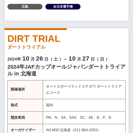
広島
全日本選手権
DIRT TRIAL
ダートトライアル
10
26
10
27
2024年
月
日（
土
）～
月
日（
日
）
2024年JAFカップオールジャパンダートトライア
ル in 北海道
オートスポーツランドスナガワ ダートトライア
開催場所
ルコース
格式
国内
競技車両
PN、N、SA、SAX、SC、AE、B、P、D
オーガナイザー
AG.MSC北海道（011-864-2003）