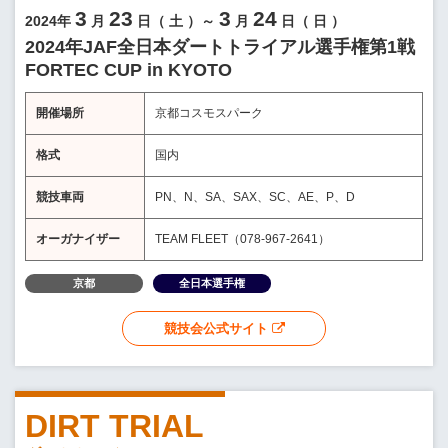
3
23
3
24
2024年
月
日（
土
）～
月
日（
日
）
2024年JAF全日本ダートトライアル選手権第1戦
FORTEC CUP in KYOTO
開催場所
京都コスモスパーク
格式
国内
競技車両
PN、N、SA、SAX、SC、AE、P、D
オーガナイザー
TEAM FLEET（078-967-2641）
京都
全日本選手権
競技会公式サイト
DIRT TRIAL