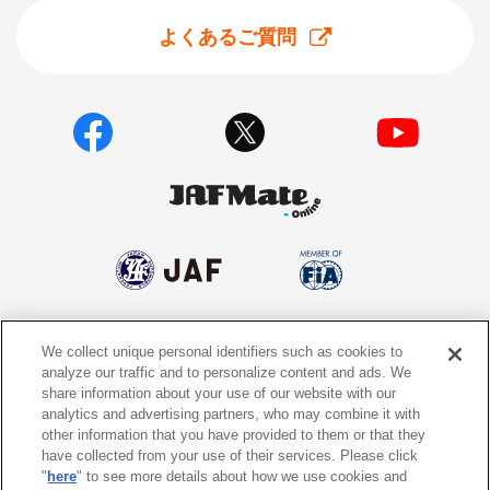
よくあるご質問
We collect unique personal identifiers such as cookies to
個人情報保護方針
個人情報の取り扱いについて
analyze our traffic and to personalize content and ads. We
share information about your use of our website with our
サイトポリシー
ソーシャルメディア利用規約
analytics and advertising partners, who may combine it with
other information that you have provided to them or that they
特定商取引法に基づく表示
情報提供終了のお知らせ
have collected from your use of their services. Please click
"
here
" to see more details about how we use cookies and