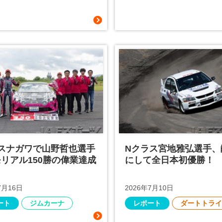
戦スナガワで山野哲也選手
Nクラス宮地雅弘選手、
リアル150勝の偉業達成
にして全日本初優勝！
7月16日
2026年7月10日
ート
ジムカーナ
レポート
ダートトライ