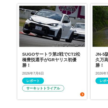
SUGOサートラ第2戦でCT2松
JN-
橋豊悦選手がGRヤリス初優
久万
勝！
勝！
2026年7月6日
2026年
レポート
レポ
サーキットトライアル