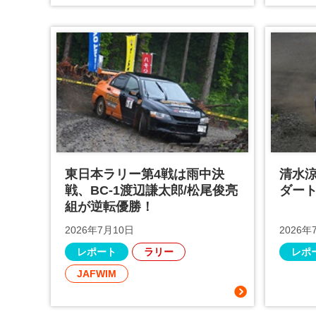
東日本ラリー第4戦は雨中決
清水
戦、BC-1渡辺謙太郎/松尾俊亮
ダート
組が逆転優勝！
2026年7月10日
2026年
レポート
ラリー
レポ
JAFWIM