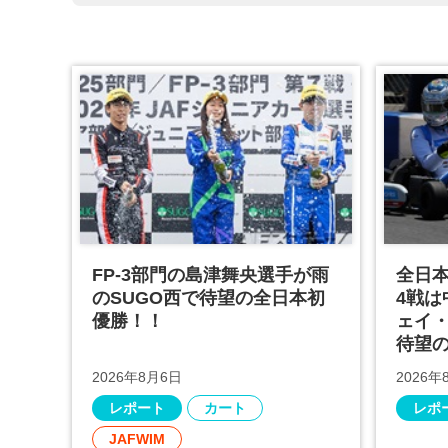
FP-3部門の島津舞央選手が雨
全日本
のSUGO西で待望の全日本初
4戦
優勝！！
ェイ
待望
2026年8月6日
2026年
レポート
カート
レポ
JAFWIM