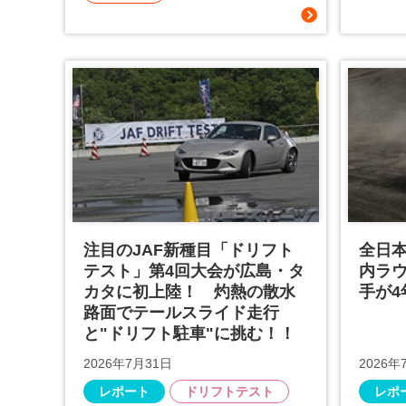
注目のJAF新種目「ドリフト
全日
テスト」第4回大会が広島・タ
内ラウ
カタに初上陸！ 灼熱の散水
手が
路面でテールスライド走行
と"ドリフト駐車"に挑む！！
2026年7月31日
2026年
レポート
ドリフトテスト
レポ