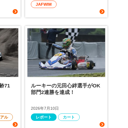
JAFWIM
齢71
ルーキーの元田心絆選手がOK
部門2連勝を達成！
2026年7月10日
アル
レポート
カート