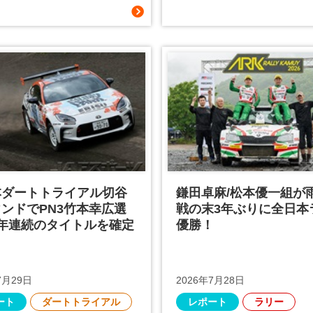
本ダートトライアル切谷
鎌田卓麻/松本優一組が
ンドでPN3竹本幸広選
戦の末3年ぶりに全日本
4年連続のタイトルを確定
優勝！
7月29日
2026年7月28日
ート
ダートトライアル
レポート
ラリー