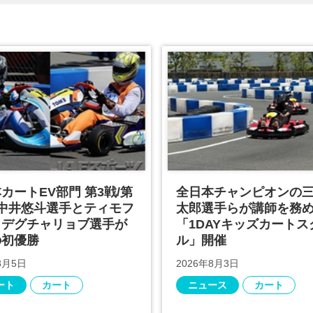
カートEV部門 第3戦/第
全日本チャンピオンの
は中井悠斗選手とティモフ
太郎選手らが講師を務
・デグチャリョブ選手が
「1DAYキッズカートス
の初優勝
ル」開催
8月5日
2026年8月3日
ート
カート
ニュース
カート