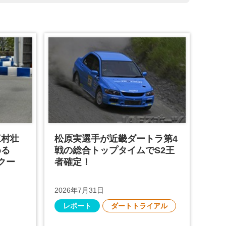
三村壮
松原実選手が近畿ダートラ第4
める
戦の総合トップタイムでS2王
クー
者確定！
2026年7月31日
レポート
ダートトライアル