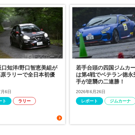
5阪口知洋/野口智恵美組が
若手台頭の四国ジムカー
高原ラリーで全日本初優
は第4戦でベテラン徳永
手が逆襲の二連勝！
7月6日
2026年6月26日
ート
ラリー
レポート
ジムカーナ