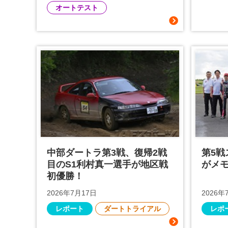
オートテスト
中部ダートラ第3戦、復帰2戦
第5
目のS1利村真一選手が地区戦
がメモ
初優勝！
2026年7月17日
2026年
レポート
ダートトライアル
レポ