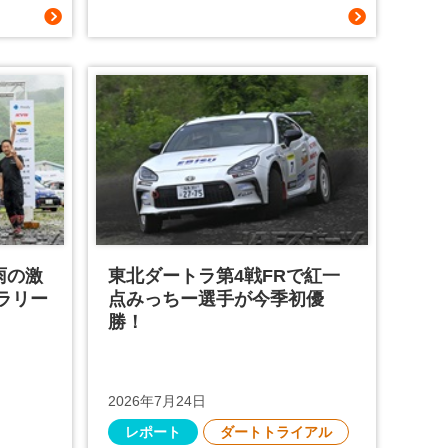
雨の激
東北ダートラ第4戦FRで紅一
ラリー
点みっちー選手が今季初優
勝！
2026年7月24日
レポート
ダートトライアル