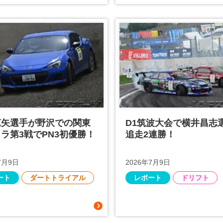
涼矢選手が野沢での関東
D1筑波大会で横井昌志
ラ第3戦でPN3初優勝！
追走2連勝！
7月9日
2026年7月9日
ート
ダートトライアル
レポート
ドリフト