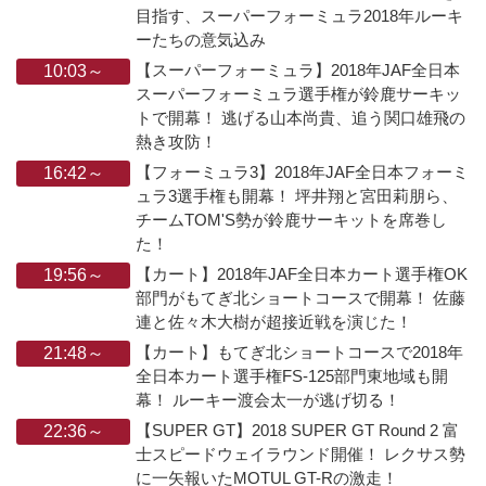
目指す、スーパーフォーミュラ2018年ルーキ
ーたちの意気込み
【スーパーフォーミュラ】2018年JAF全日本
10:03～
スーパーフォーミュラ選手権が鈴鹿サーキッ
トで開幕！ 逃げる山本尚貴、追う関口雄飛の
熱き攻防！
【フォーミュラ3】2018年JAF全日本フォーミ
16:42～
ュラ3選手権も開幕！ 坪井翔と宮田莉朋ら、
チームTOM'S勢が鈴鹿サーキットを席巻し
た！
【カート】2018年JAF全日本カート選手権OK
19:56～
部門がもてぎ北ショートコースで開幕！ 佐藤
連と佐々木大樹が超接近戦を演じた！
【カート】もてぎ北ショートコースで2018年
21:48～
全日本カート選手権FS-125部門東地域も開
幕！ ルーキー渡会太一が逃げ切る！
【SUPER GT】2018 SUPER GT Round 2 富
22:36～
士スピードウェイラウンド開催！ レクサス勢
に一矢報いたMOTUL GT-Rの激走！