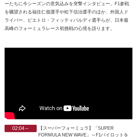
ーたちに今シーズンの意気込みを突撃インタビュー。F1参戦
を嘱望される福住仁嶺選手や松下信治選手のほか、外国人ド
ライバー、ピエトロ・フィッティパルディ選手らが、日本最
高峰のフォーミュラレース初挑戦の心境を語ります。
【スーパーフォーミュラ】「SUPER
02:04～
FORMULA NEW WAVE」～F1パイロットを