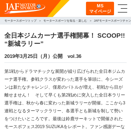
MS
マイページ
モータースポーツトップ
モータースポーツを知る・楽しむ
JAFモータースポーツチャ
全日本ジムカーナ選手権開幕！ SCOOP!!
“新城ラリー”
2019年3月25日（月）公開 vol.36
第1戦からドラマチックな展開が繰り広げられた全日本ジムカ
ーナ選手権。参戦クラスが変わった選手を筆頭に、今シーズ
ンは新たなチャレンジ、僅差のバトルが増え、初戦から目が
離せません！ そして早くも第2戦めに突入した全日本ラリー
選手権は、秋から春に変わった新城ラリーが開催。ここから3
連戦となるターマックラリー、各選手とも新城を制して勢い
をつけたいところです。最後は鈴鹿サーキットで開催された
モースポフェス2019 SUZUKAをレポート。ファン感謝デーな