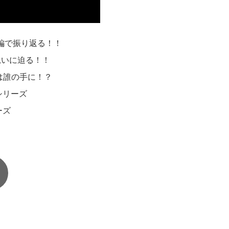
集編で振り返る！！
思いに迫る！！
は誰の手に！？
道シリーズ
ーズ