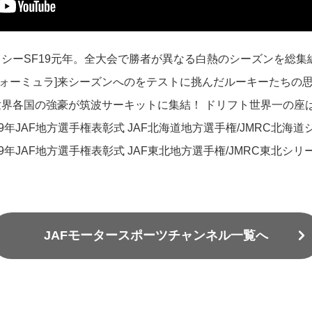
シャシーSF19元年。全大会で勝者が異なる白熱のシーズンを総
フォーミュラ]来シーズンへのをテストに挑んだルーキーたちの
]世界各国の強豪が筑波サーキットに集結！ ドリフト世界一の座
019年JAF地方選手権表彰式 JAF北海道地方選手権/JMRC北海
019年JAF地方選手権表彰式 JAF東北地方選手権/JMRC東北シリ
JAFモータースポーツチャンネル一覧へ