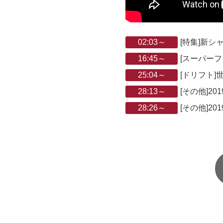
02:03～
[特集]新
16:45～
[スーパー
25:04～
[ドリフト
28:13～
[その他]2
28:26～
[その他]2