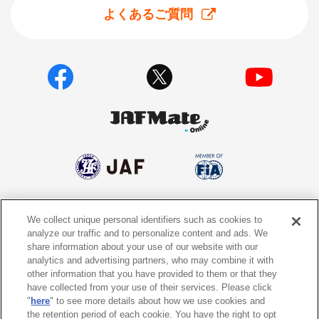
よくあるご質問
We collect unique personal identifiers such as cookies to
個人情報保護方針
個人情報の取り扱いについて
analyze our traffic and to personalize content and ads. We
share information about your use of our website with our
サイトポリシー
ソーシャルメディア利用規約
analytics and advertising partners, who may combine it with
other information that you have provided to them or that they
特定商取引法に基づく表示
情報提供終了のお知らせ
have collected from your use of their services. Please click
"
here
" to see more details about how we use cookies and
the retention period of each cookie. You have the right to opt
Do Not Sell or Share My Personal