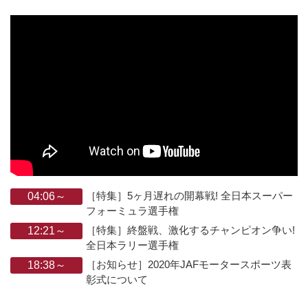
［特集］5ヶ月遅れの開幕戦! 全日本スーパー
04:06～
フォーミュラ選手権
［特集］終盤戦、激化するチャンピオン争い!
12:21～
全日本ラリー選手権
［お知らせ］2020年JAFモータースポーツ表
18:38～
彰式について