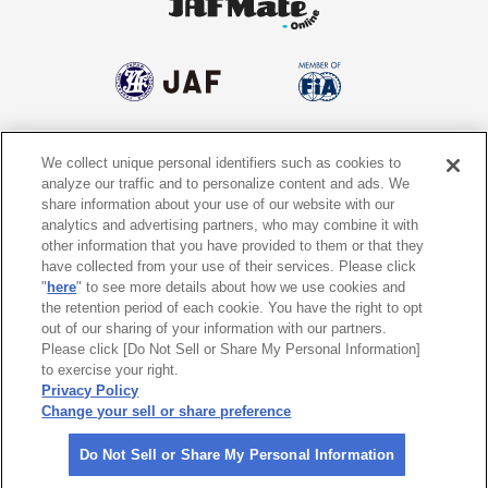
We collect unique personal identifiers such as cookies to
個人情報保護方針
個人情報の取り扱いについて
analyze our traffic and to personalize content and ads. We
share information about your use of our website with our
サイトポリシー
ソーシャルメディア利用規約
analytics and advertising partners, who may combine it with
other information that you have provided to them or that they
特定商取引法に基づく表示
情報提供終了のお知らせ
have collected from your use of their services. Please click
"
here
" to see more details about how we use cookies and
the retention period of each cookie. You have the right to opt
Do Not Sell or Share My Personal
Information
out of our sharing of your information with our partners.
Please click [Do Not Sell or Share My Personal Information]
to exercise your right.
〒105-0012
東京都港区芝大門1-1-30 日本自動車会館
Privacy Policy
Change your sell or share preference
©
2026 All rights reserved. 一般社団法人 日本自動車連盟 (JAF)
Do Not Sell or Share My Personal Information