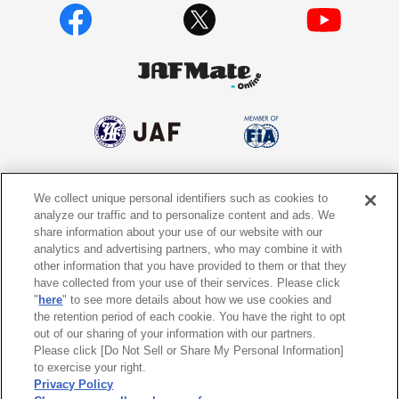
We collect unique personal identifiers such as cookies to
個人情報保護方針
個人情報の取り扱いについて
analyze our traffic and to personalize content and ads. We
share information about your use of our website with our
サイトポリシー
ソーシャルメディア利用規約
analytics and advertising partners, who may combine it with
other information that you have provided to them or that they
特定商取引法に基づく表示
情報提供終了のお知らせ
have collected from your use of their services. Please click
"
here
" to see more details about how we use cookies and
the retention period of each cookie. You have the right to opt
Do Not Sell or Share My Personal
Information
out of our sharing of your information with our partners.
Please click [Do Not Sell or Share My Personal Information]
to exercise your right.
〒105-0012
東京都港区芝大門1-1-30 日本自動車会館
Privacy Policy