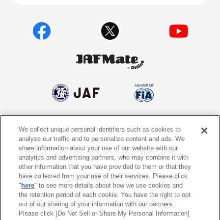
We collect unique personal identifiers such as cookies to
個人情報保護方針
個人情報の取り扱いについて
analyze our traffic and to personalize content and ads. We
share information about your use of our website with our
サイトポリシー
ソーシャルメディア利用規約
analytics and advertising partners, who may combine it with
other information that you have provided to them or that they
特定商取引法に基づく表示
情報提供終了のお知らせ
have collected from your use of their services. Please click
"
here
" to see more details about how we use cookies and
the retention period of each cookie. You have the right to opt
Do Not Sell or Share My Personal
Information
out of our sharing of your information with our partners.
Please click [Do Not Sell or Share My Personal Information]