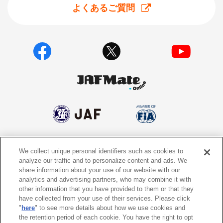
よくあるご質問
We collect unique personal identifiers such as cookies to
個人情報保護方針
個人情報の取り扱いについて
analyze our traffic and to personalize content and ads. We
share information about your use of our website with our
サイトポリシー
ソーシャルメディア利用規約
analytics and advertising partners, who may combine it with
other information that you have provided to them or that they
特定商取引法に基づく表示
情報提供終了のお知らせ
have collected from your use of their services. Please click
"
here
" to see more details about how we use cookies and
the retention period of each cookie. You have the right to opt
Do Not Sell or Share My Personal