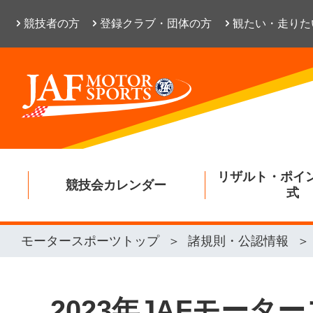
競技者の方
登録クラブ・団体の方
観たい・走りた
リザルト・ポイ
競技会カレンダー
式
モータースポーツトップ
諸規則・公認情報
2023年JAFモー