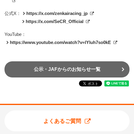
公式X：
https://x.com/zenkairacing_jp
https://x.com/SeCR_Official
YouTube：
https://www.youtube.com/watch?v=lYluh7so0kE
公示・JAFからのお知らせ一覧
よくあるご質問