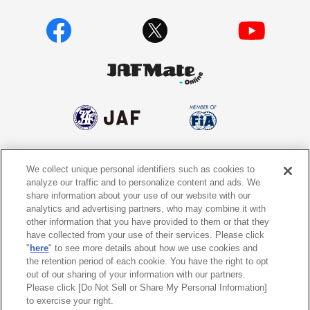
We collect unique personal identifiers such as cookies to
個人情報保護方針
個人情報の取り扱いについて
analyze our traffic and to personalize content and ads. We
share information about your use of our website with our
サイトポリシー
ソーシャルメディア利用規約
analytics and advertising partners, who may combine it with
other information that you have provided to them or that they
特定商取引法に基づく表示
情報提供終了のお知らせ
have collected from your use of their services. Please click
"
here
" to see more details about how we use cookies and
the retention period of each cookie. You have the right to opt
Do Not Sell or Share My Personal
Information
out of our sharing of your information with our partners.
Please click [Do Not Sell or Share My Personal Information]
to exercise your right.
〒105-0012