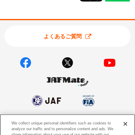
よくあるご質問
We collect unique personal identifiers such as cookies to
個人情報保護方針
個人情報の取り扱いについて
analyze our traffic and to personalize content and ads. We
share information about your use of our website with our