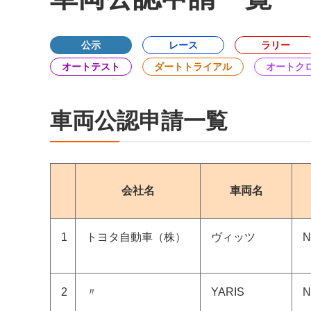
公示
レース
ラリー
オートテスト
ダートトライアル
オートク
車両公認申請一覧
会社名
車両名
1
トヨタ自動車（株）
ヴィッツ
N
2
〃
YARIS
N