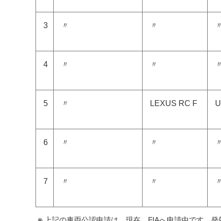
3
〃
〃
4
〃
〃
5
〃
LEXUS RC F
U
6
〃
〃
7
〃
〃
上記の車両公認申請は、現在、FIAへ申請中です。発