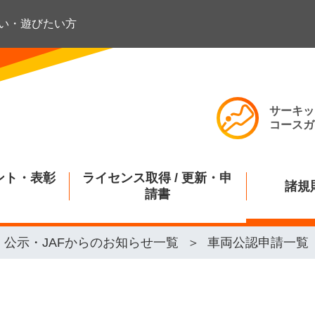
い・遊びたい方
サーキッ
コースガ
ント・表彰
ライセンス取得 / 更新・申
諸規
請書
公示・JAFからのお知らせ一覧
車両公認申請一覧