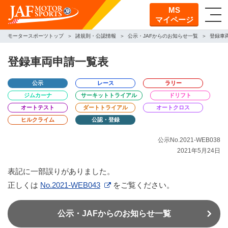
MS
マイページ
モータースポーツトップ
諸規則・公認情報
公示・JAFからのお知らせ一覧
登録車
登録車両申請一覧表
公示
レース
ラリー
ジムカーナ
サーキットトライアル
ドリフト
オートテスト
ダートトライアル
オートクロス
ヒルクライム
公認・登録
公示No.2021-WEB038
2021年5月24日
表記に一部誤りがありました。
正しくは
No.2021-WEB043
をご覧ください。
公示・JAFからのお知らせ一覧