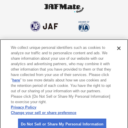
We collect unique personal identifiers such as cookies to
個人情報保護方針
個人情報の取り扱いについて
analyze our traffic and to personalize content and ads. We
share information about your use of our website with our
サイトポリシー
ソーシャルメディア利用規約
analytics and advertising partners, who may combine it with
other information that you have provided to them or that they
特定商取引法に基づく表示
情報提供終了のお知らせ
have collected from your use of their services. Please click
"
here
" to see more details about how we use cookies and
the retention period of each cookie. You have the right to opt
Do Not Sell or Share My Personal
Information
out of our sharing of your information with our partners.
Please click [Do Not Sell or Share My Personal Information]
to exercise your right.
〒105-0012
東京都港区芝大門1-1-30 日本自動車会館
Privacy Policy
Change your sell or share preference
©
2026 All rights reserved. 一般社団法人 日本自動車連盟 (JAF)
Do Not Sell or Share My Personal Information