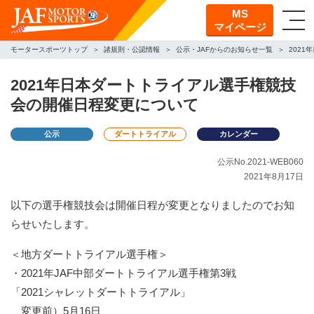
MS
マイページ
モータースポーツトップ
諸規則・公認情報
公示・JAFからのお知らせ一覧
202
2021年日本ダートトライアル選手権競技
会の開催日程変更について
公示
ダートトライアル
カレンダー
公示No.2021-WEB060
2021年8月17日
以下の選手権競技会は開催日程が変更となりましたのでお知
らせいたします。
＜地方ダートトライアル選手権＞
・2021年JAF中部ダートトライアル選手権第3戦
「2021シャレットダートトライアル」
変更前）5月16日