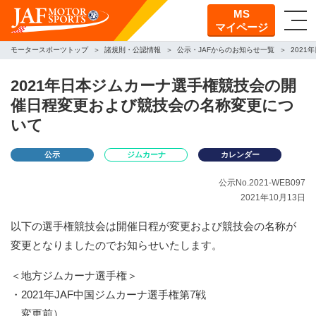
MS
マイページ
モータースポーツトップ
諸規則・公認情報
公示・JAFからのお知らせ一覧
202
2021年日本ジムカーナ選手権競技会の開
催日程変更および競技会の名称変更につ
いて
公示
ジムカーナ
カレンダー
公示No.2021-WEB097
2021年10月13日
以下の選手権競技会は開催日程が変更および競技会の名称が
変更となりましたのでお知らせいたします。
＜地方ジムカーナ選手権＞
・2021年JAF中国ジムカーナ選手権第7戦
変更前）