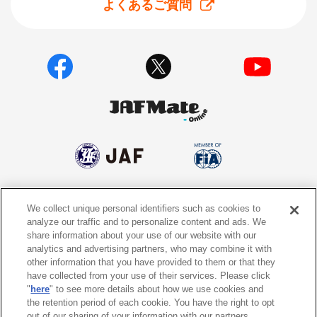
よくあるご質問
We collect unique personal identifiers such as cookies to
個人情報保護方針
個人情報の取り扱いについて
analyze our traffic and to personalize content and ads. We
share information about your use of our website with our
サイトポリシー
ソーシャルメディア利用規約
analytics and advertising partners, who may combine it with
other information that you have provided to them or that they
特定商取引法に基づく表示
情報提供終了のお知らせ
have collected from your use of their services. Please click
"
here
" to see more details about how we use cookies and
the retention period of each cookie. You have the right to opt
Do Not Sell or Share My Personal
Information
out of our sharing of your information with our partners.