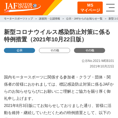
MS
マイページ
モータースポーツトップ
諸規則・公認情報
公示・JAFからのお知らせ一覧
新型コ
新型コロナウイルス感染防止対策に係る
特例措置（2021年10月22日版）
公示
その他
その他
公示No.2021-WEB101
2021年10月22日
国内モータースポーツに関係する参加者・クラブ・団体・関
係者の皆様におかれましては、標記感染防止対策に係るJAFか
らのお知らせならびにお願いにご理解とご協力を賜り厚く御
礼申し上げます。
2021年8月3日版にてお知らせしておりました通り、皆様に活
動を維持・継続していただくための特例措置として、以下の