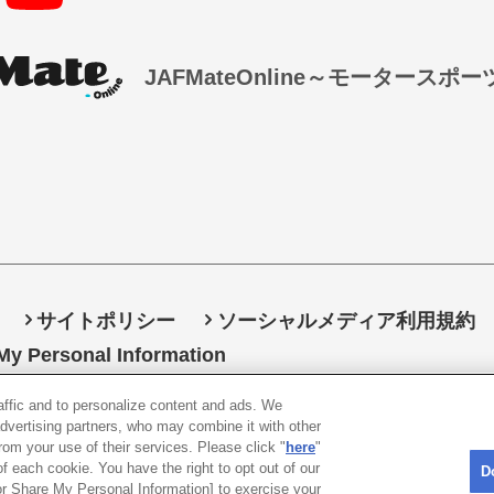
JAFMateOnline～モータースポ
サイトポリシー
ソーシャルメディア利用規約
 My Personal Information
raffic and to personalize content and ads. We
〒105-0012
東京都港区芝大門1-1-30 日本自動車会館
advertising partners, who may combine it with other
rom your use of their services. Please click "
here
"
26 All rights reserved. 一般社団法人 日本自動車連盟 (
f each cookie. You have the right to opt out of our
D
 or Share My Personal Information] to exercise your