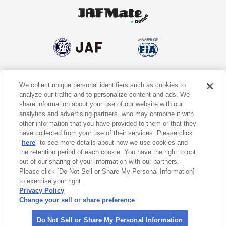
We collect unique personal identifiers such as cookies to
個人情報保護方針
個人情報の取り扱いについて
analyze our traffic and to personalize content and ads. We
share information about your use of our website with our
サイトポリシー
ソーシャルメディア利用規約
analytics and advertising partners, who may combine it with
other information that you have provided to them or that they
特定商取引法に基づく表示
情報提供終了のお知らせ
have collected from your use of their services. Please click
"
here
" to see more details about how we use cookies and
the retention period of each cookie. You have the right to opt
Do Not Sell or Share My Personal
Information
out of our sharing of your information with our partners.
Please click [Do Not Sell or Share My Personal Information]
to exercise your right.
〒105-0012
東京都港区芝大門1-1-30 日本自動車会館
Privacy Policy
Change your sell or share preference
©
2026 All rights reserved. 一般社団法人 日本自動車連盟 (JAF)
Do Not Sell or Share My Personal Information