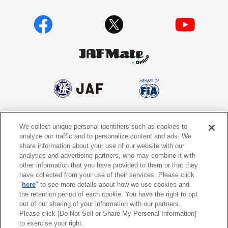
We collect unique personal identifiers such as cookies to
個人情報保護方針
個人情報の取り扱いについて
analyze our traffic and to personalize content and ads. We
share information about your use of our website with our
サイトポリシー
ソーシャルメディア利用規約
analytics and advertising partners, who may combine it with
other information that you have provided to them or that they
特定商取引法に基づく表示
情報提供終了のお知らせ
have collected from your use of their services. Please click
"
here
" to see more details about how we use cookies and
the retention period of each cookie. You have the right to opt
Do Not Sell or Share My Personal
Information
out of our sharing of your information with our partners.
Please click [Do Not Sell or Share My Personal Information]
to exercise your right.
〒105-0012