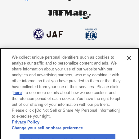
We collect unique personal identifiers such as cookies to
個人情報保護方針
個人情報の取り扱いについて
analyze our traffic and to personalize content and ads. We
share information about your use of our website with our
サイトポリシー
ソーシャルメディア利用規約
analytics and advertising partners, who may combine it with
other information that you have provided to them or that they
特定商取引法に基づく表示
情報提供終了のお知らせ
have collected from your use of their services. Please click
"
here
" to see more details about how we use cookies and
the retention period of each cookie. You have the right to opt
Do Not Sell or Share My Personal
Information
out of our sharing of your information with our partners.
Please click [Do Not Sell or Share My Personal Information]
to exercise your right.
〒105-0012
東京都港区芝大門1-1-30 日本自動車会館
Privacy Policy
Change your sell or share preference
©
2026 All rights reserved. 一般社団法人 日本自動車連盟 (JAF)