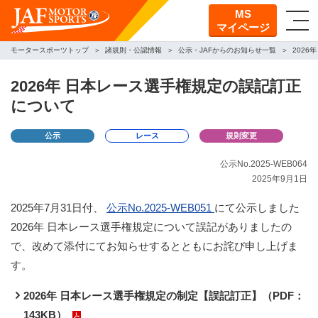
MS
マイページ
モータースポーツトップ
諸規則・公認情報
公示・JAFからのお知らせ一覧
202
2026年 日本レース選手権規定の誤記訂正
について
公示
レース
規則変更
公示No.2025-WEB064
2025年9月1日
2025年7月31日付、
公示No.2025-WEB051
にて公示しました
2026年 日本レース選手権規定について誤記がありましたの
で、改めて添付にてお知らせするとともにお詫び申し上げま
す。
2026年 日本レース選手権規定の制定【誤記訂正】（PDF：
143KB）