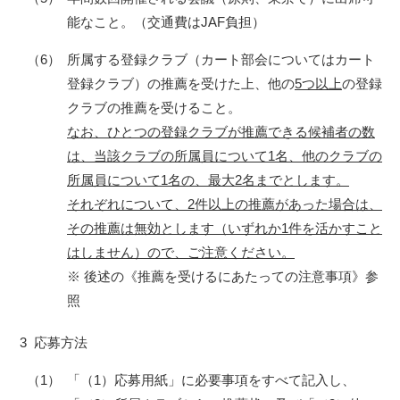
能なこと。（交通費はJAF負担）
（6）
所属する登録クラブ（カート部会についてはカート
登録クラブ）の推薦を受けた上、他の
5つ以上
の登録
クラブの推薦を受けること。
なお、ひとつの登録クラブが推薦できる候補者の数
は、当該クラブの所属員について1名、他のクラブの
所属員について1名の、最大2名までとします。
それぞれについて、2件以上の推薦があった場合は、
その推薦は無効とします（いずれか1件を活かすこと
はしません）ので、ご注意ください。
※ 後述の《推薦を受けるにあたっての注意事項》参
照
3
応募方法
（1）
「（1）応募用紙」に必要事項をすべて記入し、