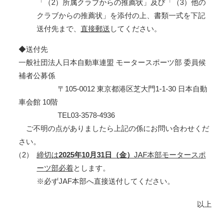
「（2）所属クラブからの推薦状」及び「（3）他の
クラブからの推薦状」を添付の上、書類一式を下記
送付先まで、
直接郵送
してください。
◆送付先
一般社団法人日本自動車連盟 モータースポーツ部 委員候
補者公募係
〒105-0012 東京都港区芝大門1-1-30 日本自動
車会館 10階
TEL03-3578-4936
ご不明の点がありましたら上記の係にお問い合わせくだ
さい。
（2）
締切は
2025年10月31日（金）
JAF本部モータースポ
ーツ部必着
とします。
※必ずJAF本部へ直接送付してください。
以上