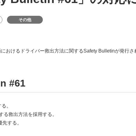
その他
におけるドライバー救出方法に関するSafety Bulletinが
n #61
する。
dを使用する救出方法を採用する。
優先する。