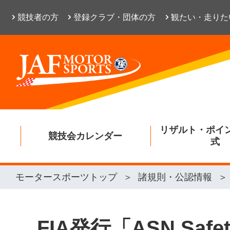
競技者の方
登録クラブ・団体の方
観たい・走りた
リザルト・ポイ
競技会カレンダー
式
モータースポーツトップ
諸規則・公認情報
FIA発行「ASN Safe