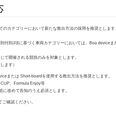
応
べてのカテゴリーにおいて新たな救出方法の採用を推奨とします
J項に基づく車両カテゴリーにおいては、Boa deviceまたは 
定に準じて開催される競技のみを対象とします。
とします）
ceまたは Short-boardを使用する救出方法を推奨とします。
UP、Formula Enjoy等
目処に改めて告知のうえ必須とします。
てご確認ください。