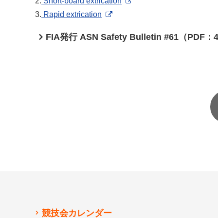
2.
Short-board extrication
3.
Rapid extrication
FIA発行 ASN Safety Bulletin #61（PDF：
競技会カレンダー