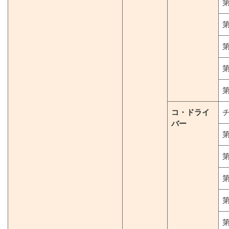
第
第
第
第
第
コ・ドライ
バー
第
第
第
第
第