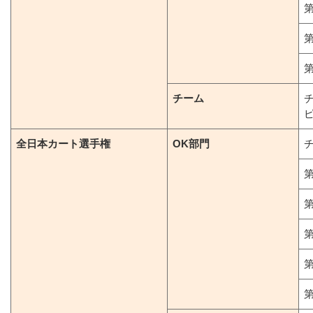
第
第
第
チーム
全日本カート選手権
OK部門
第
第
第
第
第