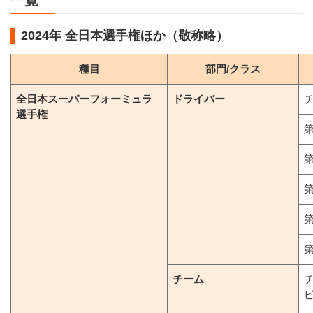
一覧
2024年 全日本選手権ほか（敬称略）
種目
部門/クラス
全日本スーパーフォーミュラ
ドライバー
選手権
第
第
第
第
第
チーム