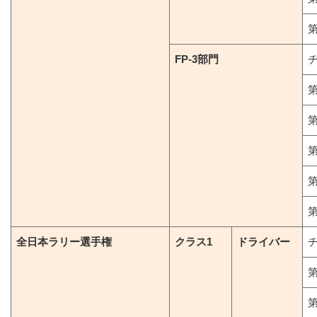
第
FP-3部門
第
第
第
第
第
全日本ラリー選手権
クラス1
ドライバー
第
第