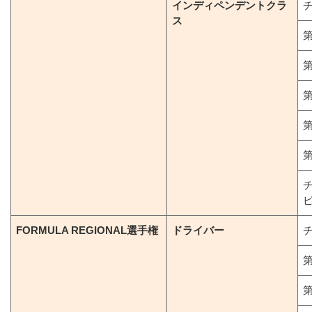
インディペンデントクラ
ス
第
第
第
第
第
FORMULA REGIONAL選手権
ドライバー
第
第