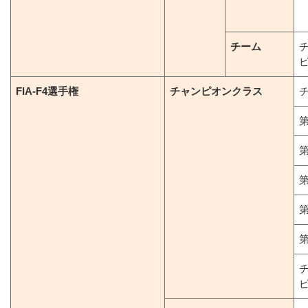
チーム
FIA-F4選手権
チャンピオンクラス
第
第
第
第
第