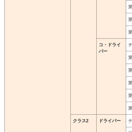
第
第
第
コ・ドライ
バー
第
第
第
第
第
クラス2
ドライバー