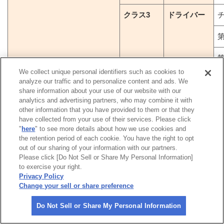
クラス3
ドライバー
第
第
We collect unique personal identifiers such as cookies to
第
analyze our traffic and to personalize content and ads. We
share information about your use of our website with our
analytics and advertising partners, who may combine it with
第
other information that you have provided to them or that they
have collected from your use of their services. Please click
第
"
here
" to see more details about how we use cookies and
the retention period of each cookie. You have the right to opt
コ・ドライ
out of our sharing of your information with our partners.
バー
Please click [Do Not Sell or Share My Personal Information]
第
to exercise your right.
Privacy Policy
Change your sell or share preference
第
Do Not Sell or Share My Personal Information
第