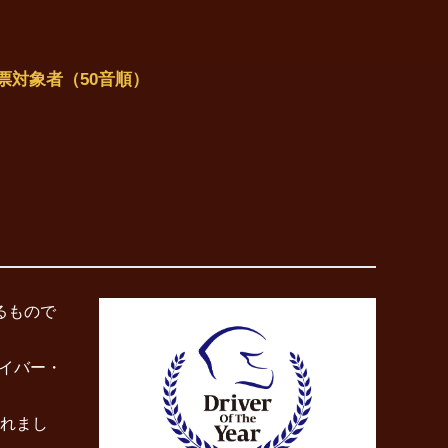
票対象者（50音順）
るもので
イバー・
されまし