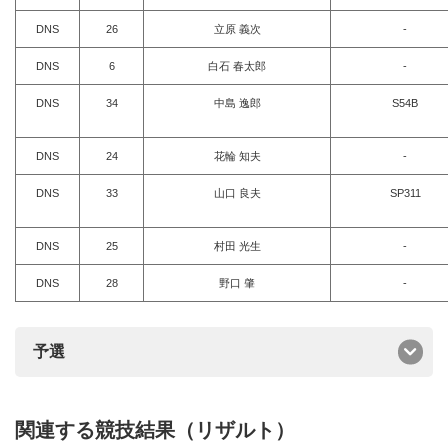
DNS
26
立原 義次
-
DNS
6
白石 春太郎
-
DNS
34
中島 逸郎
S54B
DNS
24
花輪 知夫
-
DNS
33
山口 良夫
SP311
DNS
25
村田 光生
-
DNS
28
野口 肇
-
予選
関連する競技結果（リザルト）