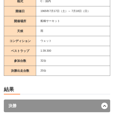
格式
C：国内
開催日
1965年7月17日（土）～ 7月18日（日）
開催場所
船橋サーキット
天候
雨
コンディション
ウェット
ベストラップ
1:39.300
参加台数
32台
決勝出走台数
20台
結果
決勝