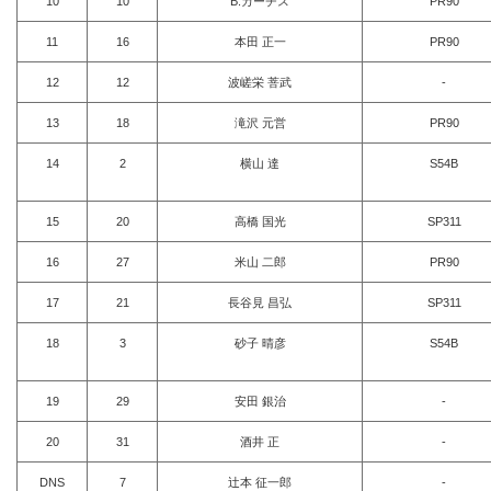
10
10
B.カーチス
PR90
11
16
本田 正一
PR90
12
12
波嵯栄 菩武
-
13
18
滝沢 元営
PR90
14
2
横山 達
S54B
15
20
高橋 国光
SP311
16
27
米山 二郎
PR90
17
21
長谷見 昌弘
SP311
18
3
砂子 晴彦
S54B
19
29
安田 銀治
-
20
31
酒井 正
-
DNS
7
辻本 征一郎
-