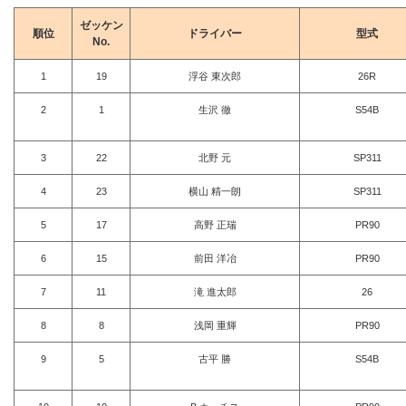
ゼッケン
順位
ドライバー
型式
No.
1
19
浮谷 東次郎
26R
2
1
生沢 徹
S54B
3
22
北野 元
SP311
4
23
横山 精一朗
SP311
5
17
高野 正瑞
PR90
6
15
前田 洋冶
PR90
7
11
滝 進太郎
26
8
8
浅岡 重輝
PR90
9
5
古平 勝
S54B