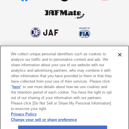
We collect unique personal identifiers such as cookies to
個人情報保護方針
個人情報の取り扱いについて
analyze our traffic and to personalize content and ads. We
share information about your use of our website with our
サイトポリシー
ソーシャルメディア利用規約
analytics and advertising partners, who may combine it with
other information that you have provided to them or that they
特定商取引法に基づく表示
情報提供終了のお知らせ
have collected from your use of their services. Please click
"
here
" to see more details about how we use cookies and
the retention period of each cookie. You have the right to opt
Do Not Sell or Share My Personal
Information
out of our sharing of your information with our partners.
Please click [Do Not Sell or Share My Personal Information]
to exercise your right.
〒105-0012
東京都港区芝大門1-1-30 日本自動車会館
Privacy Policy
Change your sell or share preference
©
2026 All rights reserved. 一般社団法人 日本自動車連盟 (JAF)