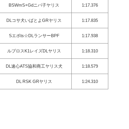
BSWmS+Gdニパ子ヤリス
1:17.376
DLコサ犬いばとよGRヤリス
1:17.835
Sエボts☆DLランサーBPF
1:17.938
ルブロスK1レイズDLヤリス
1:18.310
DL速心ATS協和商工ヤリス犬
1:18.579
DL RSK GRヤリス
1:24.310