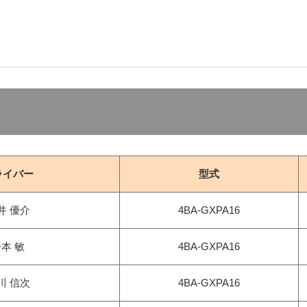
ライバー
型式
井 優介
4BA-GXPA16
本 敏
4BA-GXPA16
川 信次
4BA-GXPA16