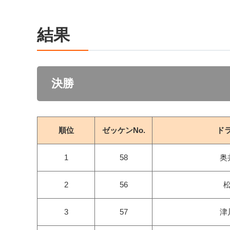
結果
決勝
順位
ゼッケン
No.
ド
1
58
奥
2
56
松
3
57
津