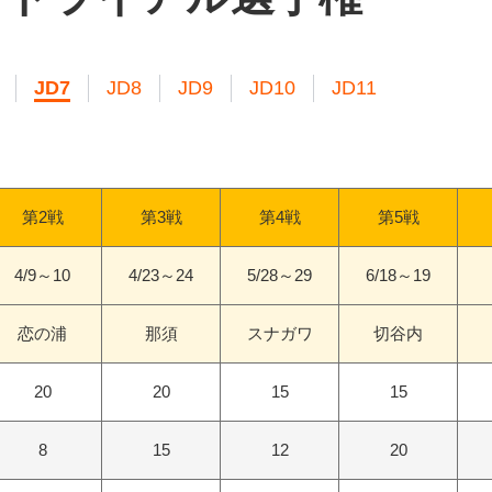
JD7
JD8
JD9
JD10
JD11
第2戦
第3戦
第4戦
第5戦
4/9～10
4/23～24
5/28～29
6/18～19
恋の浦
那須
スナガワ
切谷内
20
20
15
15
8
15
12
20