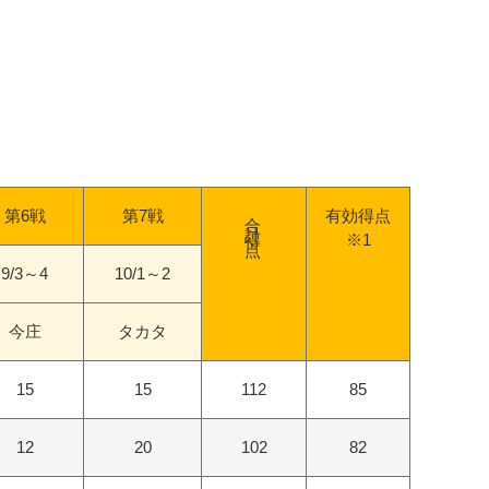
合計得点
第6戦
第7戦
有効得点
※1
9/3～4
10/1～2
今庄
タカタ
15
15
112
85
12
20
102
82