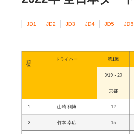
JD1
JD2
JD3
JD4
JD5
JD6
順位
ドライバー
第1戦
3/19～20
京都
1
山崎 利博
12
2
竹本 幸広
15