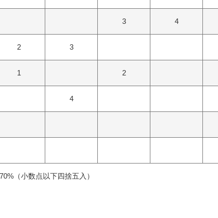
3
4
2
3
1
2
4
70%（小数点以下四捨五入）