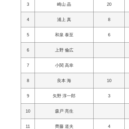
3
崎山 晶
20
4
浦上 真
8
5
和泉 泰至
6
6
上野 倫広
7
小関 高幸
8
良本 海
10
9
矢野 淳一郎
3
10
森戸 亮生
11
齊藤 道夫
4