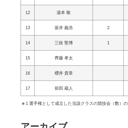
12
湯本 敬
13
坂井 義浩
2
14
三枝 聖博
1
15
齊藤 孝太
16
櫻井 貴章
17
前田 蔵人
1 選手権として成立した当該クラスの競技会（数）の
アーカイブ