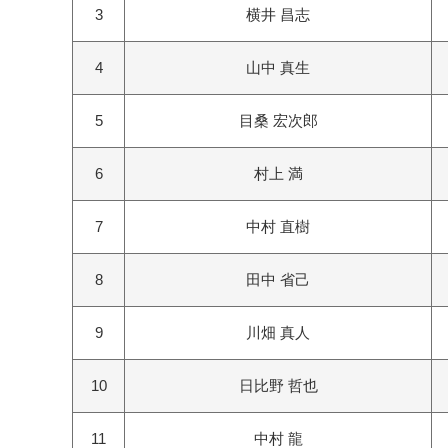
3
横井 昌志
4
山中 真生
5
目桑 宏次郎
6
村上 満
7
中村 直樹
8
田中 省己
9
川畑 真人
10
日比野 哲也
11
中村 龍