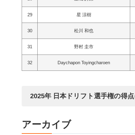
29
星 涼樹
30
松川 和也
31
野村 圭市
32
Daychapon Toyingcharoen
2025年 日本ドリフト選手権の得
アーカイブ