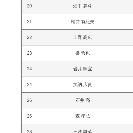
20
畑中 夢斗
21
松井 有紀夫
22
上野 高広
23
粂 哲也
24
岩井 照宜
24
加納 広貴
26
石井 亮
26
森 孝弘
28
玉城 詩菜