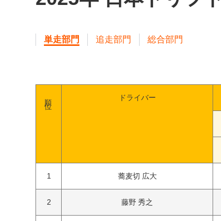
単走部門
追走部門
総合部門
順位
ドライバー
1
蕎麦切 広大
2
藤野 秀之