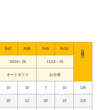
合計得点
Rd7
Rd8
Rd9
Rd10
10/24～26
11/14～16
オートポリス
お台場
15
20
7
10
126
20
12
20
15
119