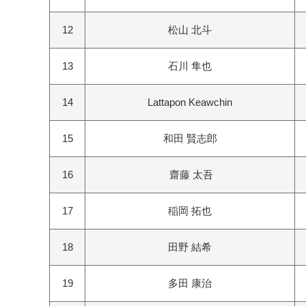
12
松山 北斗
13
石川 隼也
14
Lattapon Keawchin
15
和田 賢志郎
16
齋藤 太吾
17
稲岡 拓也
18
田野 結希
19
多田 康治