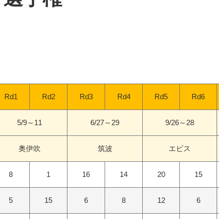
Rd1
Rd2
Rd3
Rd4
Rd5
Rd6
5/9～11
6/27～29
9/26～28
奥伊吹
筑波
エビス
8
1
16
14
20
15
5
15
6
8
12
6