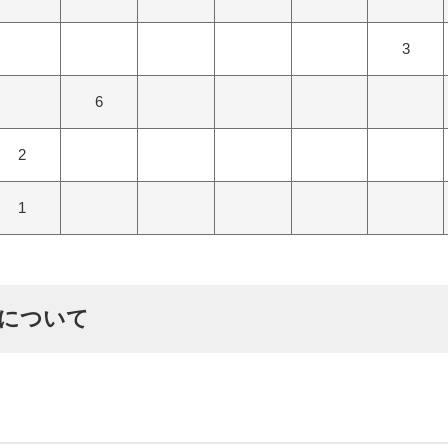
3
6
2
1
点について