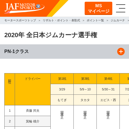
MS
マイページ
モータースポーツトップ
リザルト・ポイント・表彰式
ポイント一覧
ジムカーナ
2020年 全日本ジムカーナ選手権
PN-1クラス
順位
ドライバー
第1戦
第3戦
第4戦
3/29
5/9～10
5/30～31
7/
もてぎ
タカタ
エビス・西
開催中止
開催中止
開催中止
1
斉藤 邦夫
2
箕輪 雄介