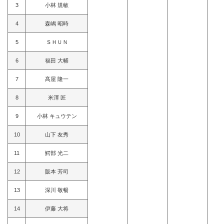
3
小林 規敏
4
森嶋 昭時
5
ＳＨＵＮ
6
福田 大輔
7
髙屋 隆一
8
米澤 匠
9
小林 キュウテン
10
山下 友秀
11
鰐部 光二
12
阪本 芳司
13
深川 敬暢
14
伊藤 大将