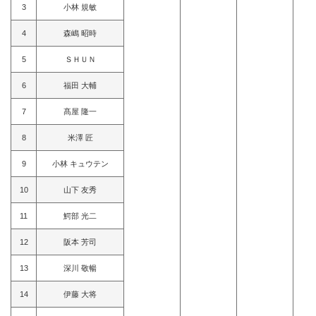
3
小林 規敏
4
森嶋 昭時
5
ＳＨＵＮ
6
福田 大輔
7
髙屋 隆一
8
米澤 匠
9
小林 キュウテン
10
山下 友秀
11
鰐部 光二
12
阪本 芳司
13
深川 敬暢
14
伊藤 大将