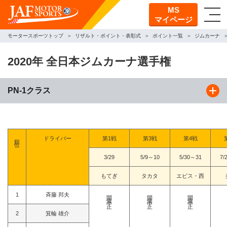
MS
マイページ
モータースポーツトップ
リザルト・ポイント・表彰式
ポイント一覧
ジムカーナ
2020年 全日本ジムカーナ選手権
PN-1クラス
順位
ドライバー
第1戦
第3戦
第4戦
3/29
5/9～10
5/30～31
7/
もてぎ
タカタ
エビス・西
開催中止
開催中止
開催中止
1
斉藤 邦夫
2
箕輪 雄介