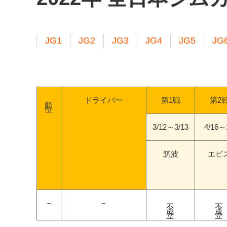
JG1
JG2
JG3
JG4
JG5
JG
順位
ドライバー
第1戦
第2
3/12～3/13
4/16～
筑波
エビ
不成立
不成立
－
－