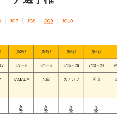
6
JG7
JG8
JG9
JG10
戦
第3戦
第4戦
第5戦
第6戦
17
5/7～8
6/4～5
6/25～26
7/23～24
9
ス
TAMADA
名阪
スナガワ
岡山
不成立
不成立
不成立
不成立