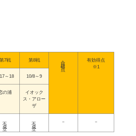
合計得点
第7戦
第8戦
有効得点
※1
/17～18
10/8～9
恋の浦
イオック
ス・アロー
ザ
不成立
不成立
－
－