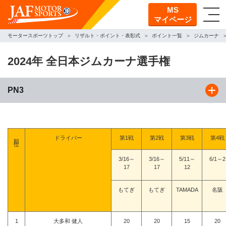
MS
マイページ
モータースポーツトップ
リザルト・ポイント・表彰式
ポイント一覧
ジムカーナ
2024年 全日本ジムカーナ選手権
PN3
順位
ドライバー
第1戦
第2戦
第3戦
第4戦
3/16～
3/16～
5/11～
6/1～2
17
17
12
もてぎ
もてぎ
TAMADA
名阪
1
大多和 健人
20
20
15
20