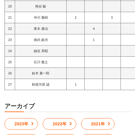
20
熊谷 駿
21
仲川 雅樹
2
3
22
青木 康治
4
23
徳武 銀河
1
24
細谷 斉昭
25
石川 雅之
26
鈴木 勇一郎
27
勅使河原 誠
1
アーカイブ
2023年
2022年
2021年