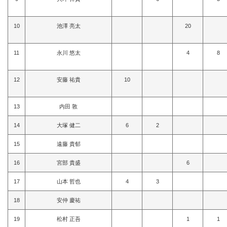
10
池澤 亮太
20
11
永川 悠太
4
8
12
安藤 祐貴
10
13
内田 敦
14
大塚 健二
6
2
15
遠藤 貴郁
16
宮部 貴盛
6
17
山本 哲也
4
3
18
安仲 慶祐
19
松村 正吾
1
1