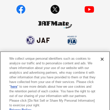
We collect unique personal identifiers such as cookies to
個人情報保護方針
個人情報の取り扱いについて
analyze our traffic and to personalize content and ads. We
share information about your use of our website with our
サイトポリシー
ソーシャルメディア利用規約
analytics and advertising partners, who may combine it with
other information that you have provided to them or that they
特定商取引法に基づく表示
情報提供終了のお知らせ
have collected from your use of their services. Please click
"
here
" to see more details about how we use cookies and
the retention period of each cookie. You have the right to opt
Do Not Sell or Share My Personal
Information
out of our sharing of your information with our partners.
Please click [Do Not Sell or Share My Personal Information]
to exercise your right.
〒105-0012
東京都港区芝大門1-1-30 日本自動車会館
Privacy Policy