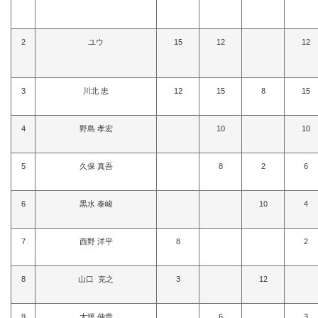
2
ユウ
15
12
12
3
川北 忠
12
15
8
15
4
野島 孝宏
10
10
5
久保 真吾
8
2
6
6
黒水 泰峻
10
4
7
西野 洋平
8
2
8
山口 克之
3
12
9
大坪 伸貴
6
3