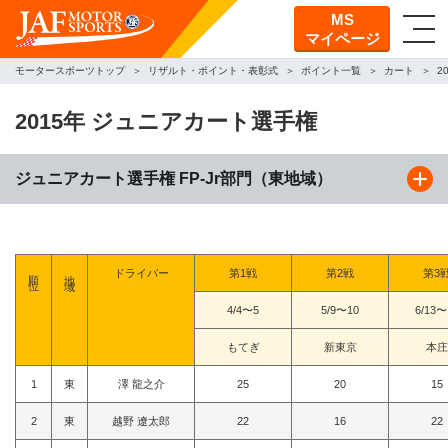
MS
マイページ
モータースポーツトップ
リザルト・ポイント・表彰式
ポイント一覧
カート
2
2015年 ジュニアカート選手権
ジュニアカート選手権 FP-Jr部門（東地域）
順位
地域
ドライバー
第1戦
第2戦
第3
4/4〜5
5/9〜10
6/13〜
もてぎ
新東京
本庄
1
東
澤 龍之介
25
20
15
2
東
越野 遼太郎
22
16
22