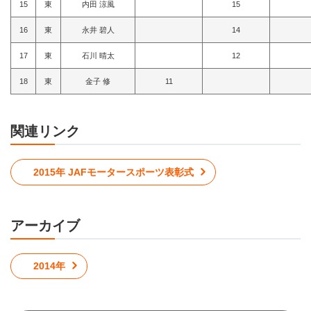
15
東
内田 涼風
15
16
東
永井 碧人
14
17
東
石川 晴太
12
18
東
金子 修
11
関連リンク
2015年 JAFモータースポーツ表彰式
アーカイブ
2014年