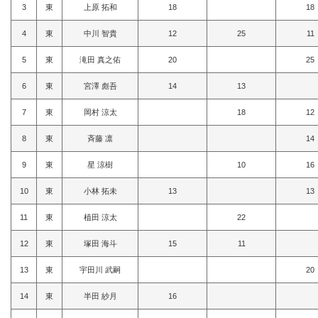
3
東
上原 拓和
18
18
4
東
中川 智貴
12
25
11
5
東
滝田 真之佑
20
25
6
東
宮澤 彪吾
14
13
7
東
岡村 涼太
18
12
8
東
斉藤 凛
14
9
東
星 涼樹
10
16
10
東
小林 拓未
13
13
11
東
植田 涼太
22
12
東
塚田 海斗
15
11
13
東
宇田川 武嗣
20
14
東
半田 紗月
16