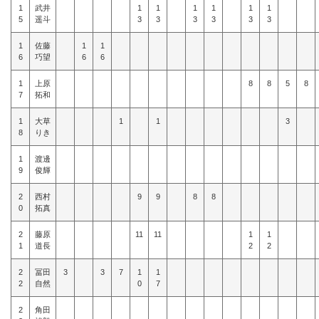
1
武井
1
1
1
1
1
1
5
遥斗
3
3
3
3
3
3
1
佐藤
1
1
6
巧望
6
6
1
上原
8
8
5
8
7
拓和
1
大草
1
1
3
8
りき
1
渡邊
9
俊輝
2
西村
9
9
8
8
0
拓真
2
藤原
11
11
1
1
1
道長
2
2
2
冨田
3
3
7
1
1
2
自然
0
7
2
角田