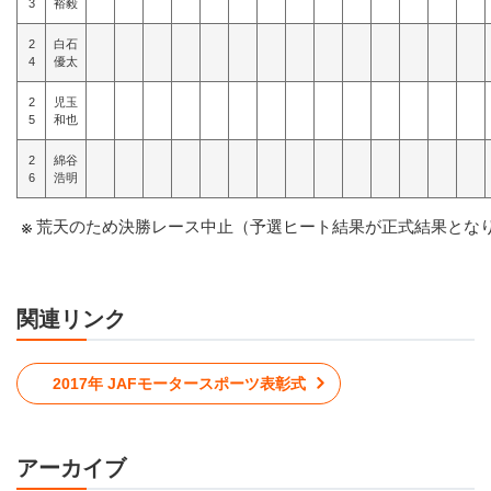
3
裕毅
2
白石
4
優太
2
児玉
5
和也
2
綿谷
6
浩明
荒天のため決勝レース中止（予選ヒート結果が正式結果とな
関連リンク
2017年 JAFモータースポーツ表彰式
アーカイブ