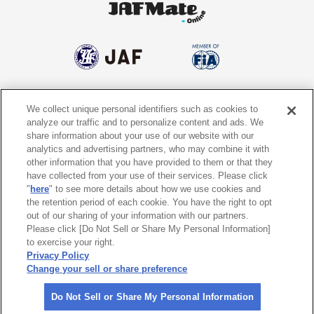
We collect unique personal identifiers such as cookies to
個人情報保護方針
個人情報の取り扱いについて
analyze our traffic and to personalize content and ads. We
share information about your use of our website with our
サイトポリシー
ソーシャルメディア利用規約
analytics and advertising partners, who may combine it with
other information that you have provided to them or that they
特定商取引法に基づく表示
情報提供終了のお知らせ
have collected from your use of their services. Please click
"
here
" to see more details about how we use cookies and
the retention period of each cookie. You have the right to opt
Do Not Sell or Share My Personal
Information
out of our sharing of your information with our partners.
Please click [Do Not Sell or Share My Personal Information]
to exercise your right.
〒105-0012
東京都港区芝大門1-1-30 日本自動車会館
Privacy Policy
Change your sell or share preference
©
2026 All rights reserved. 一般社団法人 日本自動車連盟 (JAF)
Do Not Sell or Share My Personal Information