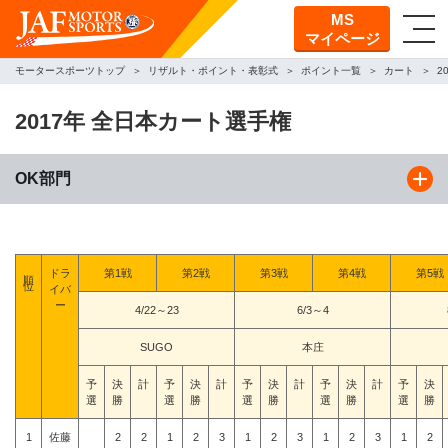
MS
マイページ
モータースポーツトップ
リザルト・ポイント・表彰式
ポイント一覧
カート
2
2017年 全日本カート選手権
OK部門
順位
ドラ
第1戦
第2戦
第3戦
第4戦
第5戦
イバ
ー
4/22～23
6/3～4
SUGO
本庄
予
決
計
予
決
計
予
決
計
予
決
計
予
決
選
勝
選
勝
選
勝
選
勝
選
勝
1
佐藤
2
2
1
2
3
1
2
3
1
2
3
1
2