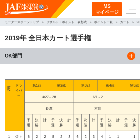
MS
マイページ
モータースポーツトップ
リザルト・ポイント・表彰式
ポイント一覧
カート
2
2019年 全日本カート選手権
OK部門
順位
ドラ
第1戦
第2戦
第3戦
第4戦
第5戦
イバ
ー
4/27～28
6/1～2
鈴鹿
本庄
予
決
計
予
決
計
予
決
計
予
決
計
予
決
選
勝
選
勝
選
勝
選
勝
選
勝
1
佐々
6
2
2
8
2
3
6
2
3
4
1
1
1