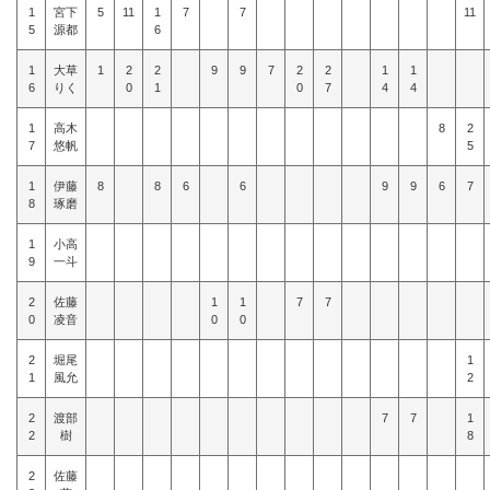
1
宮下
5
11
1
7
7
11
5
源都
6
1
大草
1
2
2
9
9
7
2
2
1
1
6
りく
0
1
0
7
4
4
1
高木
8
2
7
悠帆
5
1
伊藤
8
8
6
6
9
9
6
7
8
琢磨
1
小高
9
一斗
2
佐藤
1
1
7
7
0
凌音
0
0
2
堀尾
1
1
風允
2
2
渡部
7
7
1
2
樹
8
2
佐藤