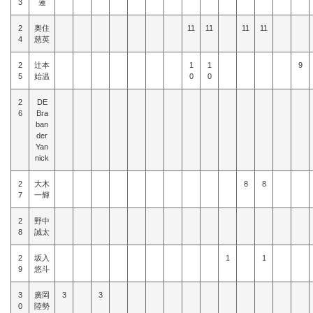
3
蓮
2
奥住
11
11
11
11
4
慈英
2
辻本
1
1
9
5
始温
0
0
2
DE
6
Bra
ban
der
Yan
nick
2
大木
8
8
7
一輝
2
野中
8
誠太
2
坂入
1
1
9
悠斗
3
廣岡
3
3
0
陸勢