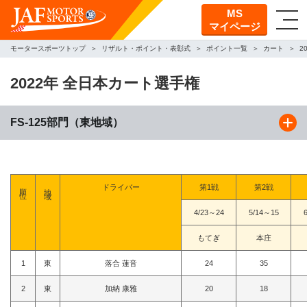
MS
マイページ
モータースポーツトップ
リザルト・ポイント・表彰式
ポイント一覧
カート
2
2022年 全日本カート選手権
FS-125部門（東地域）
順位
地域
ドライバー
第1戦
第2戦
4/23～24
5/14～15
もてぎ
本庄
1
東
落合 蓮音
24
35
2
東
加納 康雅
20
18