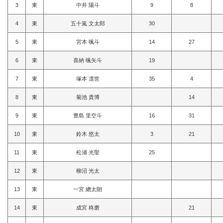
3
東
中井 陽斗
9
8
4
東
五十嵐 文太郎
30
5
東
宮本 颯斗
14
27
6
東
喜納 颯矢斗
19
7
東
塚本 凛世
35
4
8
東
菊池 貴博
14
9
東
豊島 里空斗
16
31
10
東
鈴木 悠太
3
21
11
東
松浦 光聖
25
12
東
柳沼 光太
13
東
一宮 總太朗
14
東
成宮 柊磨
21