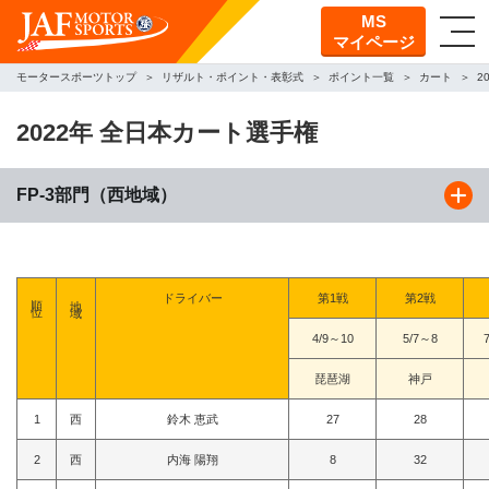
MS
マイページ
モータースポーツトップ
リザルト・ポイント・表彰式
ポイント一覧
カート
2
2022年 全日本カート選手権
FP-3部門（西地域）
順位
地域
ドライバー
第1戦
第2戦
4/9～10
5/7～8
琵琶湖
神戸
1
西
鈴木 恵武
27
28
2
西
内海 陽翔
8
32