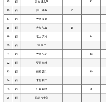
15
西
宮地 健太朗
22
16
西
井田 泰我
21
17
西
大島 良介
18
西
舟橋 弘典
18
19
西
坂上 真海
14
20
西
林 零仁
21
西
大野 弘志
13
22
西
栗原 瑞唯
23
西
藤松 楽久
10
24
西
木村 龍二
25
西
江崎 昭彦
3
26
西
貝塚 庚士郎