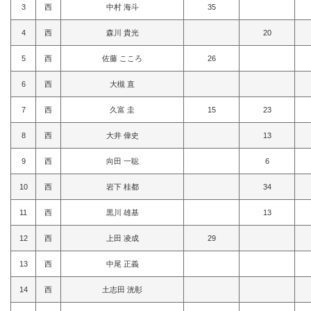
3
西
中村 海斗
35
4
西
森川 貴光
20
5
西
佐藤 こころ
26
6
西
大槻 直
7
西
久富 圭
15
23
8
西
大井 偉史
13
9
西
向田 一聡
6
10
西
岩下 桂都
34
11
西
黒川 雄基
13
12
西
上田 凌成
29
13
西
中尾 正義
14
西
土志田 洸彰