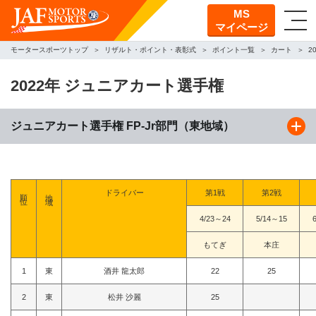
MS
マイページ
モータースポーツトップ
リザルト・ポイント・表彰式
ポイント一覧
カート
2
2022年 ジュニアカート選手権
ジュニアカート選手権 FP-Jr部門（東地域）
順位
地域
ドライバー
第1戦
第2戦
4/23～24
5/14～15
もてぎ
本庄
1
東
酒井 龍太郎
22
25
2
東
松井 沙麗
25