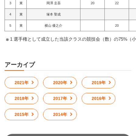
3
東
岡澤 圭吾
20
22
4
東
塚本 聖成
5
東
横山 優之介
20
1 選手権として成立した当該クラスの競技会（数）の75%（
アーカイブ
2021年
2020年
2019年
2018年
2017年
2016年
2015年
2014年