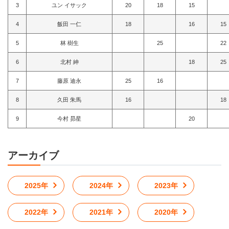
3
ユン イサック
20
18
15
4
飯田 一仁
18
16
15
5
林 樹生
25
22
6
北村 紳
18
25
7
藤原 迪永
25
16
8
久田 朱馬
16
18
9
今村 昴星
20
アーカイブ
2025年
2024年
2023年
2022年
2021年
2020年