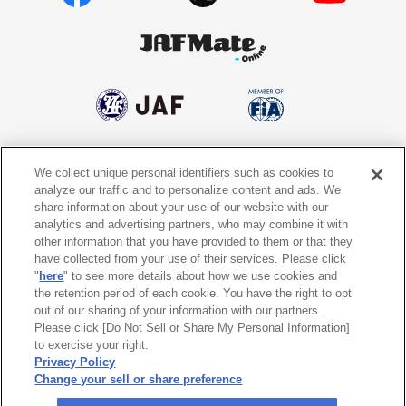
We collect unique personal identifiers such as cookies to
個人情報保護方針
個人情報の取り扱いについて
analyze our traffic and to personalize content and ads. We
share information about your use of our website with our
サイトポリシー
ソーシャルメディア利用規約
analytics and advertising partners, who may combine it with
other information that you have provided to them or that they
特定商取引法に基づく表示
情報提供終了のお知らせ
have collected from your use of their services. Please click
"
here
" to see more details about how we use cookies and
the retention period of each cookie. You have the right to opt
Do Not Sell or Share My Personal
Information
out of our sharing of your information with our partners.
Please click [Do Not Sell or Share My Personal Information]
to exercise your right.
〒105-0012
東京都港区芝大門1-1-30 日本自動車会館
Privacy Policy
Change your sell or share preference
©
2026 All rights reserved. 一般社団法人 日本自動車連盟 (JAF)