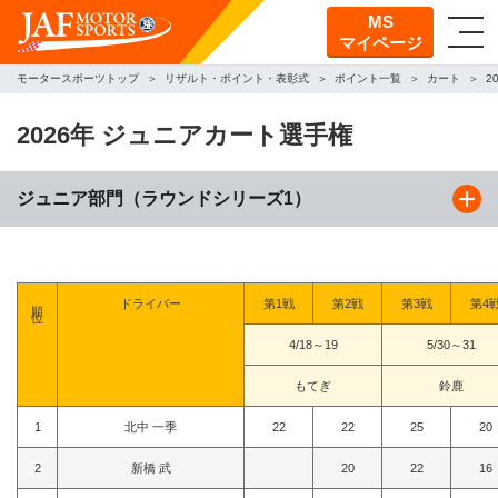
MS
マイページ
モータースポーツトップ
リザルト・ポイント・表彰式
ポイント一覧
カート
2
2026年 ジュニアカート選手権
ジュニア部門（ラウンドシリーズ1）
順位
ドライバー
第1戦
第2戦
第3戦
第4
4/18～19
5/30～31
もてぎ
鈴鹿
1
北中 一季
22
22
25
20
2
新橋 武
20
22
16