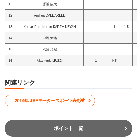
11
塚越 広大
12
Andrea CALDARELLI
13
Kumar Ram Narain KARTHIKEYAN
1
1.5
14
中嶋 大祐
15
武藤 英紀
16
Vitantonio LIUZZI
1
0.5
関連リンク
2014年 JAFモータースポーツ表彰式
ポイント一覧