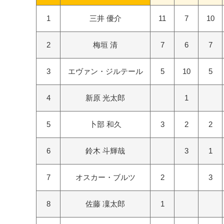
1
三井 優介
11
7
10
2
梅垣 清
7
6
7
3
エヴァン・ジルテール
5
10
5
4
新原 光太郎
1
5
卜部 和久
3
2
2
6
鈴木 斗輝哉
3
1
7
オスカー・ブルツ
2
3
8
佐藤 凜太郎
1