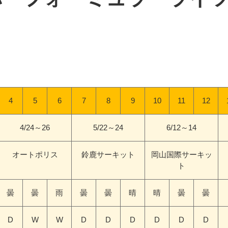
4
5
6
7
8
9
10
11
12
4/24～26
5/22～24
6/12～14
オートポリス
鈴鹿サーキット
岡山国際サーキッ
ト
曇
曇
雨
曇
曇
晴
晴
曇
曇
D
W
W
D
D
D
D
D
D