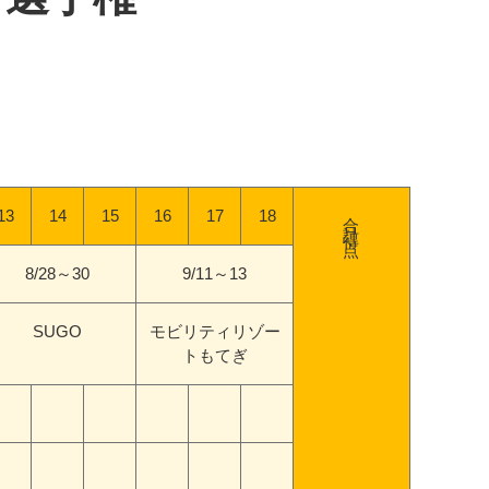
合計得点
13
14
15
16
17
18
8/28～30
9/11～13
SUGO
モビリティリゾー
トもてぎ