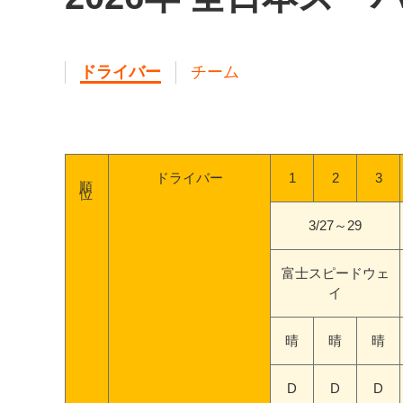
ドライバー
チーム
順位
ドライバー
1
2
3
3/27～29
富士スピードウェ
イ
晴
晴
晴
D
D
D