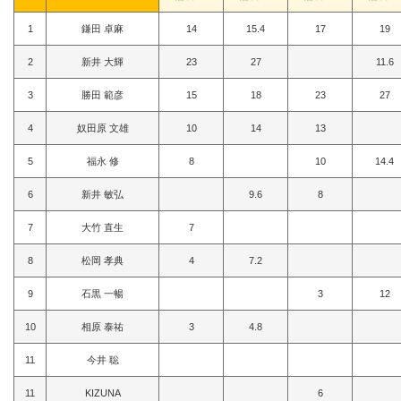
1
鎌田 卓麻
14
15.4
17
19
2
新井 大輝
23
27
11.6
3
勝田 範彦
15
18
23
27
4
奴田原 文雄
10
14
13
5
福永 修
8
10
14.4
6
新井 敏弘
9.6
8
7
大竹 直生
7
8
松岡 孝典
4
7.2
9
石黒 一暢
3
12
10
相原 泰祐
3
4.8
11
今井 聡
11
KIZUNA
6