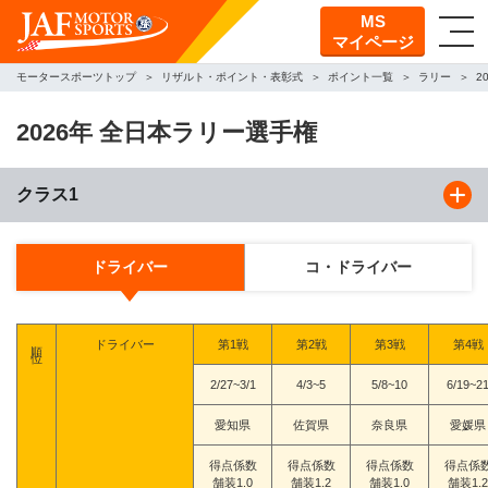
MS
マイページ
モータースポーツトップ
リザルト・ポイント・表彰式
ポイント一覧
ラリー
2
2026年 全日本ラリー選手権
クラス1
ドライバー
コ・ドライバー
順位
ドライバー
第1戦
第2戦
第3戦
第4戦
2/27~3/1
4/3~5
5/8~10
6/19~2
愛知県
佐賀県
奈良県
愛媛県
得点係数
得点係数
得点係数
得点係
舗装1.0
舗装1.2
舗装1.0
舗装1.2