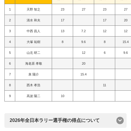
1
天野 智之
23
27
23
27
2
清水 和夫
17
17
20
3
中西 昌人
13
7.2
12
12
4
大塚 祐樹
8
9.6
8
15.4
5
山北 研二
12
6
9.6
6
海老原 孝敬
20
7
泉 陽介
15.4
8
西木 孝浩
11
9
高波 陽二
10
2026年全日本ラリー選手権の得点について