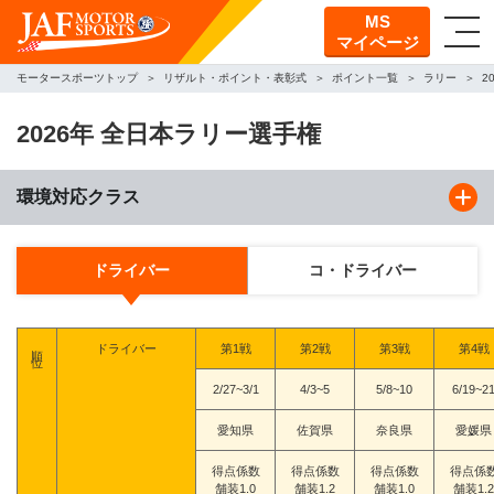
MS
マイページ
モータースポーツトップ
リザルト・ポイント・表彰式
ポイント一覧
ラリー
2
2026年 全日本ラリー選手権
環境対応クラス
ドライバー
コ・ドライバー
順位
ドライバー
第1戦
第2戦
第3戦
第4戦
2/27~3/1
4/3~5
5/8~10
6/19~2
愛知県
佐賀県
奈良県
愛媛県
得点係数
得点係数
得点係数
得点係
舗装1.0
舗装1.2
舗装1.0
舗装1.2