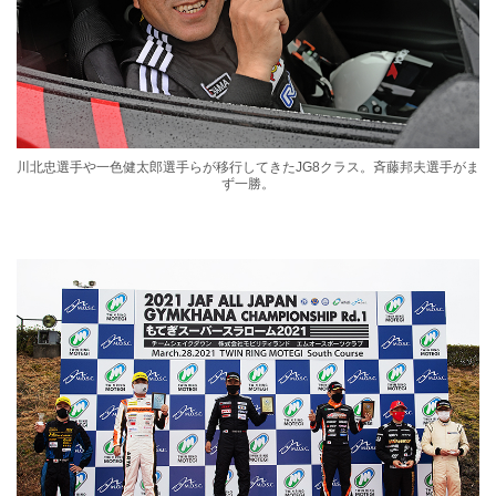
川北忠選手や一色健太郎選手らが移行してきたJG8クラス。斉藤邦夫選手がま
ず一勝。