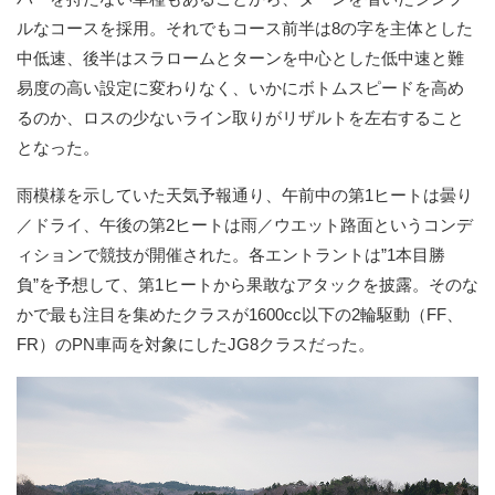
ルなコースを採用。それでもコース前半は8の字を主体とした
中低速、後半はスラロームとターンを中心とした低中速と難
易度の高い設定に変わりなく、いかにボトムスピードを高め
るのか、ロスの少ないライン取りがリザルトを左右すること
となった。
雨模様を示していた天気予報通り、午前中の第1ヒートは曇り
／ドライ、午後の第2ヒートは雨／ウエット路面というコンデ
ィションで競技が開催された。各エントラントは”1本目勝
負”を予想して、第1ヒートから果敢なアタックを披露。そのな
かで最も注目を集めたクラスが1600cc以下の2輪駆動（FF、
FR）のPN車両を対象にしたJG8クラスだった。