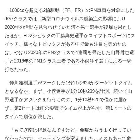
1600ccを超える2輪駆動（FF、FR）のPN車両を対象にした
JG7クラスでは、新型コロナウイルス感染症の影響により
2020年の活動を見合わせていた河本晃一選手が復帰を果たし
たほか、FD2シビックの工藤典史選手がスイフトスポーツにス
イッチ。様々なトピックスがある中で最も注目を集めたの
は、やはり2020年のPN2クラスで4連覇を果たした山野哲也選
手と2019年のPN1クラス王者である小俣洋平選手による一騎
打ちだった。
仲川雅樹選手がマークした1分11秒624がターゲットタイム
となるなか、まず、小俣選手が1分10秒239を計測。続いて山
野選手がアタックを行うものの、1分10秒520で僅かに届か
ず、第2ヒートは雨の影響でタイムが上がらず、第1ヒートの
タイムで順位が決した。
「もてぎ南は得意なんですけど、金曜からうまく行ってい
なかったので、セッティングを変えました。ミスもあって危