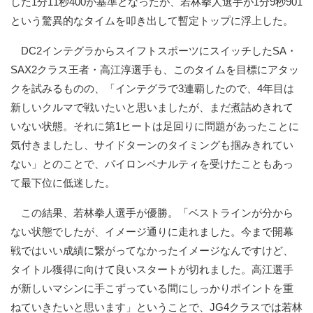
した1分11秒400が基準となったが、若林拳人選手が1分9秒901
という驚異的なタイムを叩き出して暫定トップに浮上した。
DC2インテグラからスイフトスポーツにスイッチしたSA・
SAX2クラス王者・高江淳選手も、このタイムを目標にアタッ
クを試みるものの、「インテグラで3連覇したので、4年目は
新しいクルマで戦いたいと思いましたが、まだ煮詰めきれて
いない状態。それに第1ヒートは足回りに問題があったことに
気付きましたし、サイドターンのタイミングも掴みきれてい
ない」とのことで、パイロンペナルティを受けたこともあっ
て最下位に低迷した。
この結果、若林拳人選手が優勝。「ベストラインが分から
ない状態でしたが、イメージ通りに走れました。今まで開幕
戦ではいい成績に繋がってなかったイメージなんですけど、
タイトル獲得に向けて良いスタートが切れました。高江選手
が新しいマシンに手こずっている間にしっかりポイントを重
ねていきたいと思います」ということで、JG4クラスでは若林