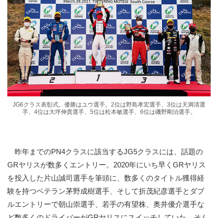
JG6クラス表彰式。優勝はユウ選手。2位は野島孝宏選手、3位は天満清選
手、4位は大坪伸貴選手、5位は松本敏選手、6位は磯野剛治選手。
昨年までのPN4クラスに該当するJG5クラスには、話題の
GRヤリスが数多くエントリー。2020年にいち早くGRヤリス
を投入した片山誠司選手を筆頭に、数多くのタイトル獲得経
験を持つベテラン茅野成樹選手、そして折茂紀彦選手とダブ
ルエントリーで朝山崇選手、若手の有望株、奥井優介選手な
ど数多くのドライバーがGRヤリスにスイッチしていた。そん