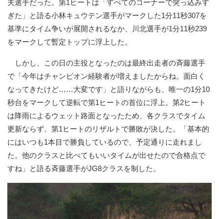
夫選手だった。第1ヒートは「すべてのコーナーで突っ込みす
ぎた」と語る小林キュウテン選手がマークした1分11秒307を
基準にタイム争いが展開されるなか、川北選手が1分11秒239
をマークして暫定トップに浮上した。
しかし、この日の主役となったのは最終出走者の斉藤選手
で「今年はチャンピオン経験者が増えましたからね。面白く
なってきたけど……大変です」と語りながらも、唯一の1分10
秒台をマークして逆転で第1ヒートの首位に浮上。第2ヒート
は降雨によるウェット路面となったため、各クラスでタイム
更新ならず、第1ヒートのリザルトで勝敗が決した。「基本的
にはいつも1本目で勝負しているので、予定通りに走れまし
た。他のクラスと比べてもいいタイムが出せたので合格点で
すね」と語る斉藤選手がJG8クラスを制した。