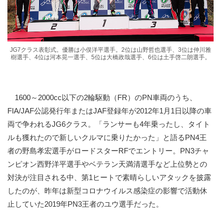
JG7クラス表彰式。優勝は小俣洋平選手。2位は山野哲也選手、3位は仲川雅
樹選手、4位は河本晃一選手、5位は大橋政哉選手、6位は土手啓二朗選手。
1600～2000cc以下の2輪駆動（FR）のPN車両のうち、
FIA/JAF公認発行年またはJAF登録年が2012年1月1日以降の車
両で争われるJG6クラス。「ランサーも4年乗ったし、タイト
ルも獲れたので新しいクルマに乗りたかった」と語るPN4王
者の野島孝宏選手がロードスターRFでエントリー。PN3チャ
ンピオン西野洋平選手やベテラン天満清選手など上位勢との
対決が注目される中、第1ヒートで素晴らしいアタックを披露
したのが、昨年は新型コロナウイルス感染症の影響で活動休
止していた2019年PN3王者のユウ選手だった。