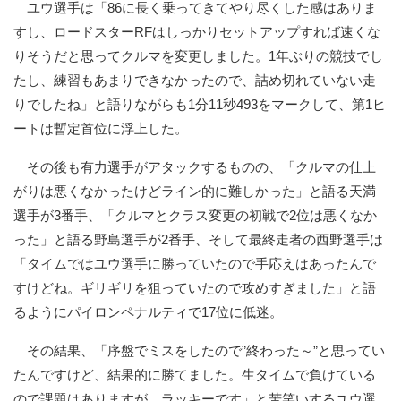
ユウ選手は「86に長く乗ってきてやり尽くした感はありま
すし、ロードスターRFはしっかりセットアップすれば速くな
りそうだと思ってクルマを変更しました。1年ぶりの競技でし
たし、練習もあまりできなかったので、詰め切れていない走
りでしたね」と語りながらも1分11秒493をマークして、第1ヒ
ートは暫定首位に浮上した。
その後も有力選手がアタックするものの、「クルマの仕上
がりは悪くなかったけどライン的に難しかった」と語る天満
選手が3番手、「クルマとクラス変更の初戦で2位は悪くなか
った」と語る野島選手が2番手、そして最終走者の西野選手は
「タイムではユウ選手に勝っていたので手応えはあったんで
すけどね。ギリギリを狙っていたので攻めすぎました」と語
るようにパイロンペナルティで17位に低迷。
その結果、「序盤でミスをしたので”終わった～”と思ってい
たんですけど、結果的に勝てました。生タイムで負けている
ので課題はありますが、ラッキーです」と苦笑いするユウ選