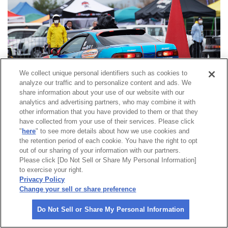
We collect unique personal identifiers such as cookies to
analyze our traffic and to personalize content and ads. We
share information about your use of our website with our
analytics and advertising partners, who may combine it with
other information that you have provided to them or that they
第1ヒートからブッちぎった若林拳人選手がJG3クラスを制し、タイトル獲得
have collected from your use of their services. Please click
に猛進する。
"
here
" to see more details about how we use cookies and
the retention period of each cookie. You have the right to opt
out of our sharing of your information with our partners.
Please click [Do Not Sell or Share My Personal Information]
to exercise your right.
Privacy Policy
Change your sell or share preference
Do Not Sell or Share My Personal Information