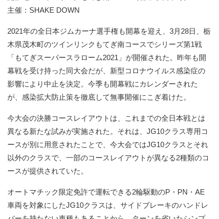
主催：SHAKE DOWN
2021年の全日本ジムカーナ選手権も開幕を迎え、3月28日、栃
木県茂木町のツインリンクもてぎ南コースでシリーズ第1戦
「もてぎスーパースラローム2021」が開催された。昨年も開
幕戦を受け持った同大会だが、新型コロナウイルス感染症の
影響により中止を決定。今季も開幕戦にカレンダーされた
が、感染拡大防止策を徹底して無事開催にこぎ着けた。
今大会の決勝コースレイアウトは、これまでの全日本戦とは
異なる新たな試みが実施された。それは、JG10クラス専用コ
ースが別に用意されたことで、今大会ではJG10クラスとそれ
以外のクラスで、一部のコースレイアウトが異なる2種類のコ
ースが提供されていた。
オートマチック限定免許で運転できる2輪駆動のP・PN・AE
車両を対象にしたJG10クラスは、サイドブレーキのハンドレ
バーを持たない車種もあることから、ターンを省いたシンプ