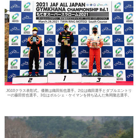
JG10クラス表彰式。優勝は織田拓也選手。2位は織田選手とダブルエントリ
ーの藤田哲也選手。3位はポルシェ・ケイマンを持ち込んだ角岡隆志選手。