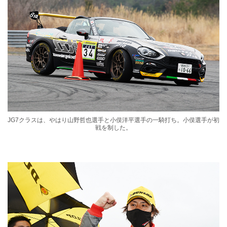
JG7クラスは、やはり山野哲也選手と小俣洋平選手の一騎打ち。小俣選手が初
戦を制した。