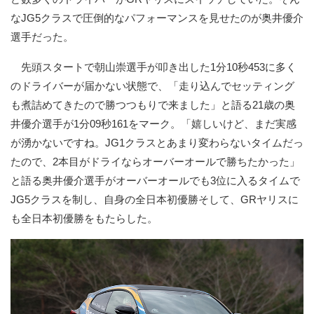
なJG5クラスで圧倒的なパフォーマンスを見せたのが奥井優介
選手だった。
先頭スタートで朝山崇選手が叩き出した1分10秒453に多く
のドライバーが届かない状態で、「走り込んでセッティング
も煮詰めてきたので勝つつもりで来ました」と語る21歳の奥
井優介選手が1分09秒161をマーク。「嬉しいけど、まだ実感
が湧かないですね。JG1クラスとあまり変わらないタイムだっ
たので、2本目がドライならオーバーオールで勝ちたかった」
と語る奥井優介選手がオーバーオールでも3位に入るタイムで
JG5クラスを制し、自身の全日本初優勝そして、GRヤリスに
も全日本初優勝をもたらした。