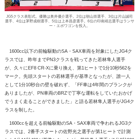
JG5クラス表彰式。優勝は奥井優介選手。2位は朝山崇選手、3位は片山誠司
選手、4位は茅野成樹選手、5位は上本昌彦選手。6位の印南靖志選手はランサ
ー・エボワゴンを投入。
1600cc以下の前輪駆動のSA・SAX車両を対象にしたJG4ク
ラスでは、昨年までPN3クラスを戦ってきた若林隼人選手
が、久々にEF8 CR-Xに乗り換え、第1ヒートで1分10秒562を
マーク。先頭スタートの若林選手が基準となったが、誰一人
として1分10秒台の壁を破れず、「FF車は4年間のブランクが
ありましたが、PN車両のBRZで丁寧な運転をしていたおかげ
でうまく走ることができました」と語る若林隼人選手がJG4ク
ラスを制した。
1600ccを超える前輪駆動のSA・SAX車両で争われるJG3ク
ラスでは、2番手スタートの佐野光之選手が第1ヒートで計測