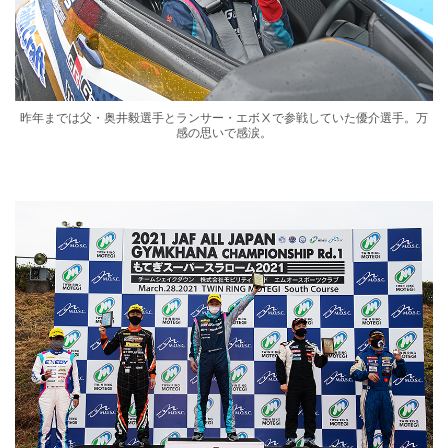
昨年までは父・奥井毅選手とランサー・エボⅩで参戦していた優介選手。万
感の思いで感涙。