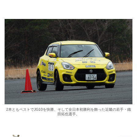
2本ともベストでJG10を快勝、そして全日本初勝利を飾った近畿の若手・織
田拓也選手。