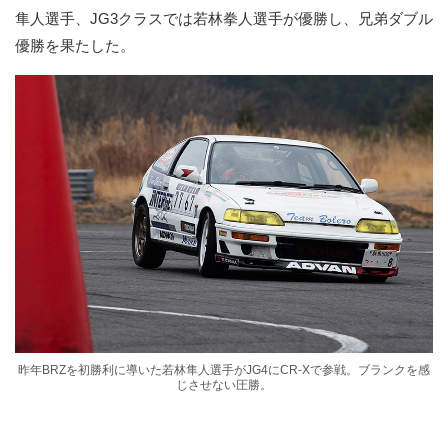
隼人選手、JG3クラスでは若林拳人選手が優勝し、兄弟ダブル
優勝を果たした。
昨年BRZを初勝利に導いた若林隼人選手がJG4にCR-Xで参戦。ブランクを感
じさせない圧勝。