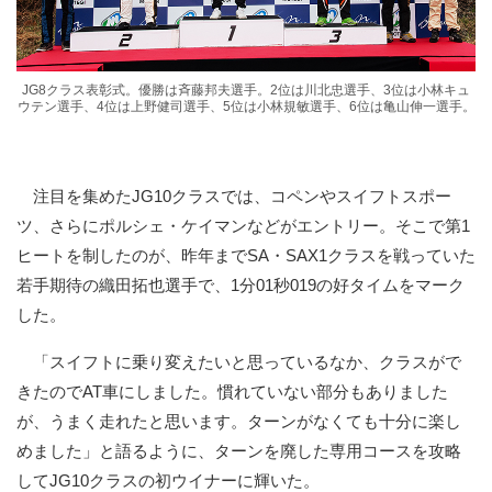
JG8クラス表彰式。優勝は斉藤邦夫選手。2位は川北忠選手、3位は小林キュ
ウテン選手、4位は上野健司選手、5位は小林規敏選手、6位は亀山伸一選手。
注目を集めたJG10クラスでは、コペンやスイフトスポー
ツ、さらにポルシェ・ケイマンなどがエントリー。そこで第1
ヒートを制したのが、昨年までSA・SAX1クラスを戦っていた
若手期待の織田拓也選手で、1分01秒019の好タイムをマーク
した。
「スイフトに乗り変えたいと思っているなか、クラスがで
きたのでAT車にしました。慣れていない部分もありました
が、うまく走れたと思います。ターンがなくても十分に楽し
めました」と語るように、ターンを廃した専用コースを攻略
してJG10クラスの初ウイナーに輝いた。