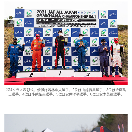
JG4クラス表彰式。優勝は若林隼人選手。2位は山越義昌選手、3位は近藤岳
士選手、4位は小武拓矢選手、5位は安井洋平選手、6位は安木美徳選手。