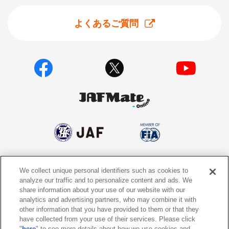
よくあるご質問
We collect unique personal identifiers such as cookies to
個人情報保護方針
個人情報の取り扱いについて
analyze our traffic and to personalize content and ads. We
share information about your use of our website with our
サイトポリシー
ソーシャルメディア利用規約
analytics and advertising partners, who may combine it with
other information that you have provided to them or that they
特定商取引法に基づく表示
情報提供終了のお知らせ
have collected from your use of their services. Please click
"
here
" to see more details about how we use cookies and