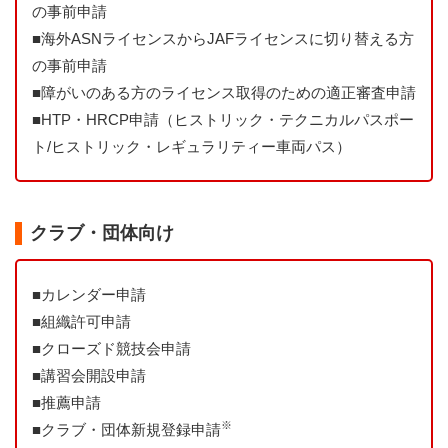
の事前申請
■
海外ASNライセンスからJAFライセンスに切り替える方
の事前申請
■
障がいのある方のライセンス取得のための適正審査申請
■
HTP・HRCP申請（ヒストリック・テクニカルパスポー
ト/ヒストリック・レギュラリティー車両パス）
クラブ・団体向け
■
カレンダー申請
■
組織許可申請
■
クローズド競技会申請
■
講習会開設申請
■
推薦申請
※
■
クラブ・団体新規登録申請