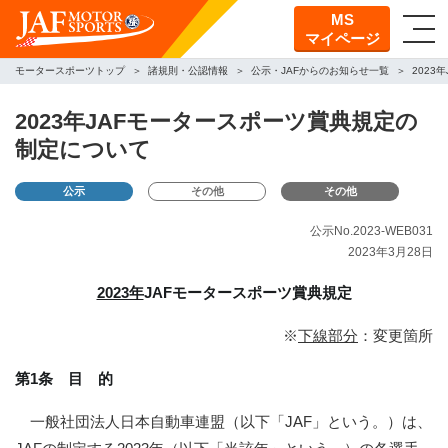
MS
マイページ
モータースポーツトップ
諸規則・公認情報
公示・JAFからのお知らせ一覧
2023
2023年JAFモータースポーツ賞典規定の
制定について
公示
その他
その他
公示No.2023-WEB031
2023年3月28日
2023年
JAFモータースポーツ賞典規定
※
下線部分
：変更箇所
第1条 目 的
一般社団法人日本自動車連盟（以下「JAF」という。）は、