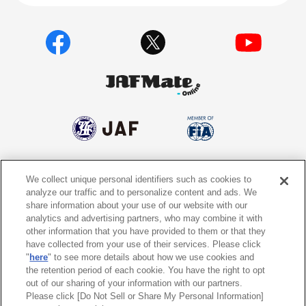
We collect unique personal identifiers such as cookies to
個人情報保護方針
個人情報の取り扱いについて
analyze our traffic and to personalize content and ads. We
share information about your use of our website with our
サイトポリシー
ソーシャルメディア利用規約
analytics and advertising partners, who may combine it with
other information that you have provided to them or that they
特定商取引法に基づく表示
情報提供終了のお知らせ
have collected from your use of their services. Please click
"
here
" to see more details about how we use cookies and
the retention period of each cookie. You have the right to opt
Do Not Sell or Share My Personal
Information
out of our sharing of your information with our partners.
Please click [Do Not Sell or Share My Personal Information]